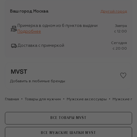
Ваш город
Москва
Другой город
Примерка в одном из 6 пунктов выдачи
Завтра
Подробнее
c 12:00
Сегодня
Доставка с примеркой
c 20:00
Добавить в любимые бренды
Главная
Товары для мужчин
Мужские аксессуары
Мужские го
ВСЕ ТОВАРЫ MVST
ВСЕ МУЖСКИЕ ШАПКИ MVST