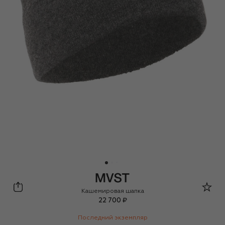
MVST
Кашемировая шапка
22 700 ₽
Последний экземпляр