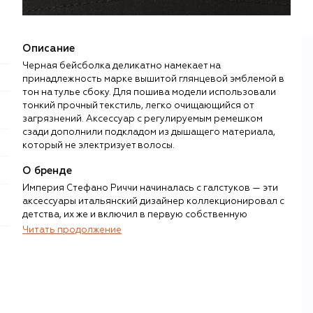
Описание
Черная бейсболка деликатно намекает на
принадлежность марке вышитой глянцевой эмблемой в
тон на тулье сбоку. Для пошива модели использовали
тонкий прочный текстиль, легко очищающийся от
загрязнений. Аксессуар с регулируемым ремешком
сзади дополнили подкладом из дышащего материала,
который не электризует волосы.
О бренде
Империя Стефано Риччи начиналась с галстуков — эти
аксессуары итальянский дизайнер коллекционировал с
детства, их же и включил в первую собственную
коллекцию, представленную в 1972 году на Pitti Uomo. С
Читать продолжение
тех пор флорентийская выставка не проходит без
галстуков, рубашек, костюмов и кашемира Stefano Ricci.
Все вещи, произведенные под этим брендом, на 100%
Made in Italy, причем под контролем семьи Риччи
находятся абсолютно все производственные процессы:
от сырья до упаковки.