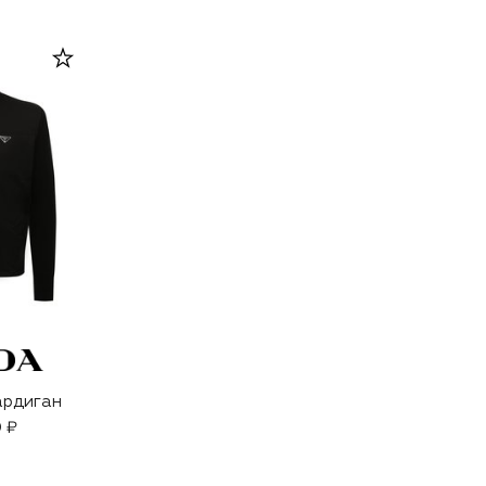
ардиган
 ₽