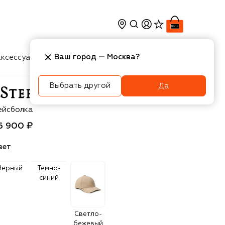
Ваш город —
Москва
?
ксессуары
Косметика
Интерьер
Новости
Выбрать другой
Да
efano Ricci
ейсболка
6 900 ₽
вет
Черный
Темно-
синий
Светло-
бежевый