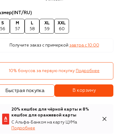
азмер
(INT/RU)
S
M
L
XL
XXL
56
57
58
59
60
Получите заказ с примеркой
завтра c 10:00
10% бонусов за первую покупку
Подробнее
В корзину
Быстрая покупка
20% кешбэк для чёрной карты и 8%
кешбэк для оранжевой карты
С Альфа-Банком на карту ЦУМа
Подробнее