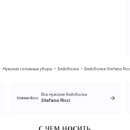
На флорентийском производстве соседствуют
индивидуальный пошив костюмов и ателье готовой
одежды: кашемировых джемперов, первоклассного
трикотажа, джинсов и вневременной базы из
премиального хлопка. Опытные ремесленники и
прогрессивные технологи объединяют усилия, чтобы
создавать классическую итальянскую одежду с
помощью лучших современных инноваций.
Стиль Stefano Ricci — это безупречный крой, лучшие
итальянские ткани и контраст природных цветов одежды
Мужские головные уборы
Бейсболки
Бейсболка Stefano Ricc
с пестрыми орнаментами на аксессуарах: клеткой, пье-
де-пуль, ромбами и другими геометрическими
рисунками. Единственный принт, который украшает
неформальные футболки и лонгсливы, изображение
орла Royal Eagle, символизирующего честь, силу и
Все мужские бейсболки
достоинство.
Stefano Ricci
С ЧЕМ НОСИТЬ