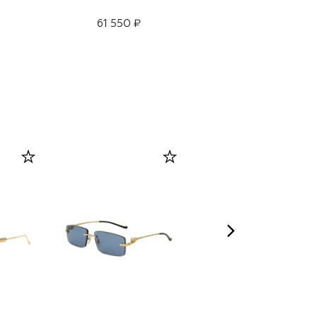
61 550 ₽
68 650 ₽