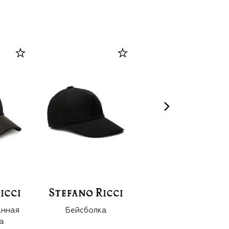
анная
Бейсболка
Бейсболка
а