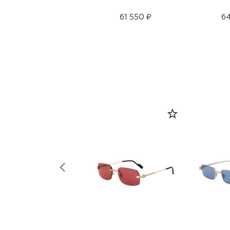
61 550 ₽
64