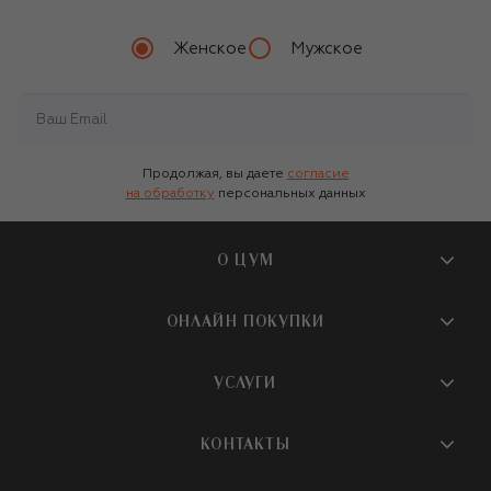
Женское
Мужское
Продолжая, вы даете
согласие
на обработку
персональных данных
О ЦУМ
О магазине
ОНЛАЙН ПОКУПКИ
Новости и события
Вопросы и ответы
УСЛУГИ
Бутики и ПВЗ ЦУМ
Мобильное приложение
Контакты
Шопинг-сервисы
КОНТАКТЫ
Доставка
Наша история
Шопинг со стилистом ЦУМ
Обмен и возврат