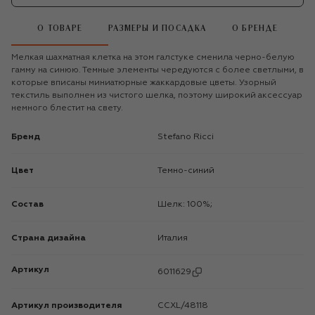
О ТОВАРЕ
РАЗМЕРЫ И ПОСАДКА
О БРЕНДЕ
Мелкая шахматная клетка на этом галстуке сменила черно-белую
гамму на синюю. Темные элементы чередуются с более светлыми, в
которые вписаны миниатюрные жаккардовые цветы. Узорный
текстиль выполнен из чистого шелка, поэтому широкий аксессуар
немного блестит на свету.
Бренд
Stefano Ricci
Цвет
Темно-синий
Состав
Шелк: 100%;
Страна дизайна
Италия
Артикул
6011629
Артикул производителя
CCXL/48118