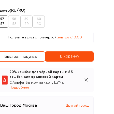
азмер
(RU/RU)
57
58
59
60
57
58
59
60
Получите заказ с примеркой
завтра c 10:00
В корзину
Быстрая покупка
20% кешбэк для чёрной карты и 8%
кешбэк для оранжевой карты
С Альфа-Банком на карту ЦУМа
Подробнее
Ваш город
Москва
Другой город