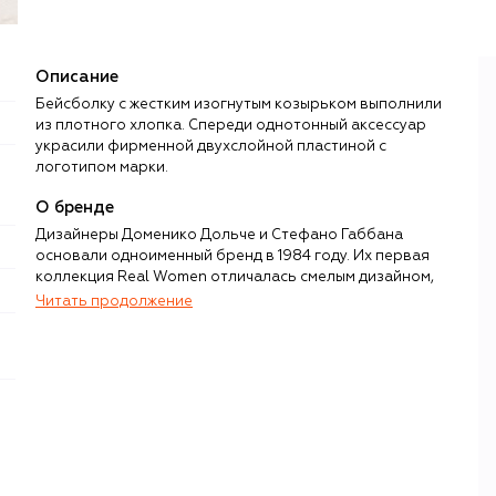
Описание
Бейсболку с жестким изогнутым козырьком выполнили
из плотного хлопка. Спереди однотонный аксессуар
украсили фирменной двухслойной пластиной с
логотипом марки.
;
О бренде
Дизайнеры Доменико Дольче и Стефано Габбана
основали одноименный бренд в 1984 году. Их первая
коллекция Real Women отличалась смелым дизайном,
чувственностью, подчеркнутой женственностью и
Читать продолжение
театральностью. Именно эти черты впоследствии станут
узнаваемым почерком дизайнерского дуэта и сделают
бренд Dolce & Gabbana синонимом итальянской
роскоши и гламура.
Уже более 40 лет в коллекциях своего бренда Дольче и
Габбана воспевают культуру и традиции дорогих их
сердцам уголков Италии — от Палермо до Милана.
Однако именно Сицилия, ее флора, фауна, искусство и