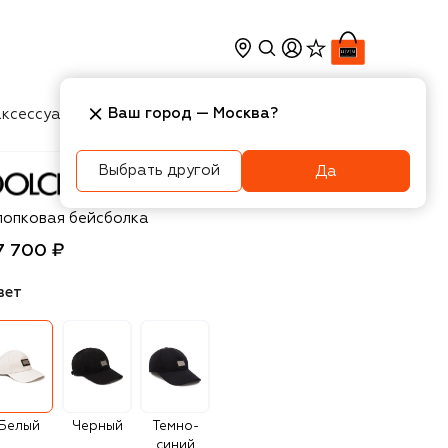
Ваш город —
Москва
?
ксессуары
Косметика
Интерьер
Новости
Выбрать другой
Да
olce & Gabbana
лопковая бейсболка
7 700 ₽
вет
Белый
Черный
Темно-
синий