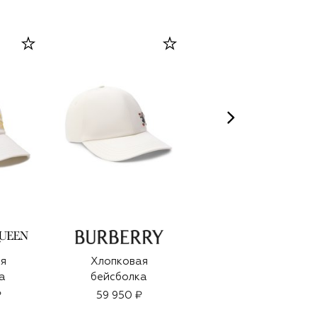
я
Хлопковая
Льняная бейсболка
а
бейсболка
₽
59 950 ₽
59 600 ₽