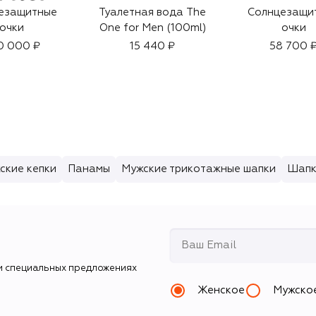
езащитные
Туалетная вода The
Солнцезащи
очки
One for Men (100ml)
очки
0 000 ₽
15 440 ₽
58 700 
ские кепки
Панамы
Мужские трикотажные шапки
Шапк
и специальных предложениях
Женское
Мужско