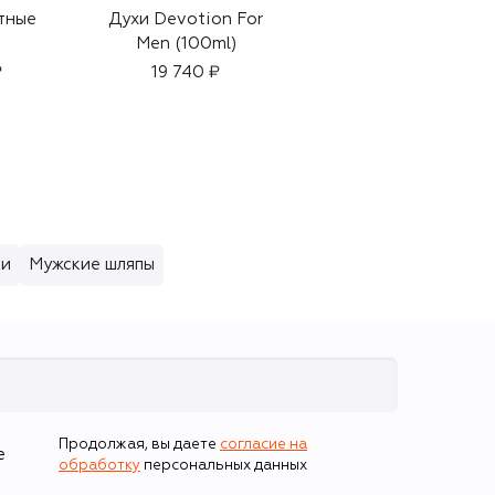
тные
Духи Devotion For
Солнцезащитные
Men (100ml)
очки
₽
19 740 ₽
41 600 ₽
и
Мужские шляпы
Продолжая, вы даете
согласие на
е
обработку
персональных данных