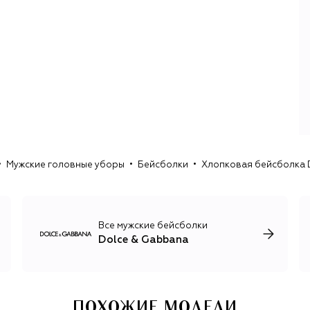
даже образ вдовы мафиози в черном кружеве и
леопарде на протяжении многих лет оказываются
любимыми источниками вдохновения для новых
коллекций D&G. Имя Sicily носит и самая известная сумка
бренда — вместительный и элегантный тоут.
В дополнение к эффектной женской линии у D&G есть и
мужская коллекция с брючными костюмами из
необычных материалов, например бархата и твида,
кожаными куртками, актуальным трикотажем и огромным
ассортиментом обуви. Имя дуэта также носят коллекция
для детей, косметика и парфюмерия, кроме того, каждый
Мужские головные уборы
Бейсболки
Хлопковая бейсболка 
год Dolce & Gabbana представляют коллекцию от-кутюр
и линию высокого ювелирного искусства Alta Moda.
Все мужские бейсболки
Dolce & Gabbana
ПОХОЖИЕ МОДЕЛИ