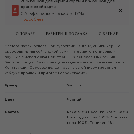
20% кешбэк для чёрной карты и 8% кешбэк для
оранжевой карты
С Альфа-Банком на карту ЦУМа
Подробнее
О ТОВАРЕ
РАЗМЕРЫ И ПОСАДКА
О БРЕНДЕ
Мастера марки, основанной супругами Сантони, сшили черные
оксфорды из мягкой гладкой кожи. Материал отполировали
вручную с использованием старинных ремесленных техник
Santoni, придав обуви с миндалевидным мысом глянцевый блеск.
Конструкция Goodyear делает пару на устойчивом наборном
каблуке прочной и при этом непромокаемой.
Бренд
Santoni
Цвет
Черный
Состав
Кожа: 99%; Подошва-кожа: 100%;
Подкладка-кожа: 100%; Стелька-
кожа: 100%; Полимер: 1%;