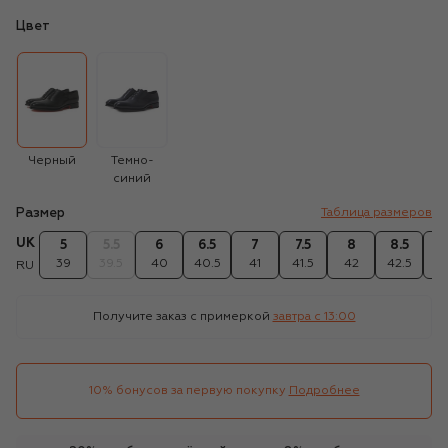
Цвет
Черный
Темно-
синий
Размер
Таблица размеров
UK
5
5.5
6
6.5
7
7.5
8
8.5
39
39.5
40
40.5
41
41.5
42
42.5
4
RU
Получите заказ с примеркой
завтра c 13:00
10% бонусов за первую покупку
Подробнее