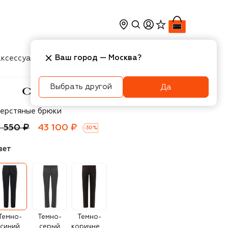
Ваш город —
Москва
?
ксессуары
Косметика
Интерьер
Новости
Выбрать другой
Да
nali
ерстяные брюки
1 550 ₽
43 100 ₽
-
30
%
вет
Темно-
Темно-
Темно-
синий
серый
коричневый