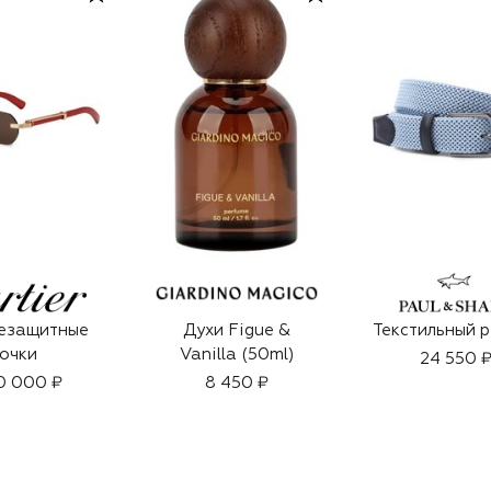
езащитные
Духи Figue &
Текстильный 
очки
Vanilla (50ml)
24 550 
0 000 ₽
8 450 ₽