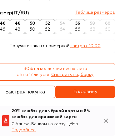
азмер
(IT/RU)
Таблица размеров
46
48
50
52
54
56
58
60
46
48
50
52
54
56
58
60
Получите заказ с примеркой
завтра c 10:00
-30% на коллекции весна-лето 

с 3 по 17 августа!
Смотреть подборку
В корзину
Быстрая покупка
20% кешбэк для чёрной карты и 8%
кешбэк для оранжевой карты
С Альфа-Банком на карту ЦУМа
Подробнее