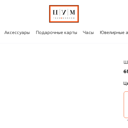
Аксессуары
Подарочные карты
Часы
Ювелирные а
Ca
Ш
6
Ц