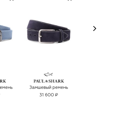
ARTEOLFATTO
ремень
Замшевый ремень
Духи Capsule 1942
(100ml)
₽
31 600 ₽
38 500 ₽