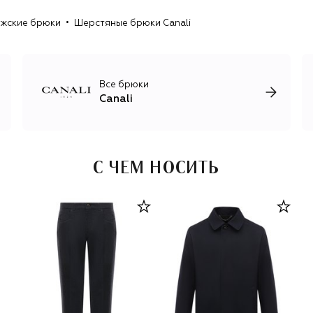
Аксессуары представлены элегантной итальянской
жские брюки
Шерстяные брюки Canali
классикой: характерными шелковыми галстуками с
орнаментами, головными уборами и перчатками,
кожаными ремнями и обувью в стиле smart casual.
Все брюки
Canali
С ЧЕМ НОСИТЬ