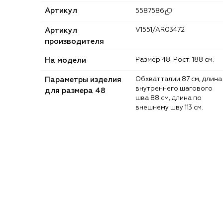
Артикул
5587586
Артикул
V1551/AR03472
производителя
На модели
Размер 48. Рост: 188 см.
Параметры изделия
Обхват талии 87 см, длина
внутреннего шагового
для размера 48
шва 88 см, длина по
внешнему шву 113 см.