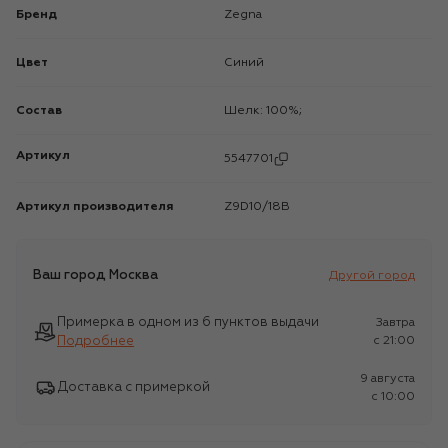
Бренд
Zegna
Цвет
Синий
Состав
Шелк: 100%;
Артикул
5547701
Артикул производителя
Z9D10/18B
Ваш город
Москва
Другой город
Примерка в одном из 6 пунктов выдачи
Завтра
Подробнее
c 21:00
9 августа
Доставка с примеркой
c 10:00