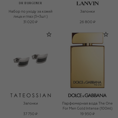
DR BURGENER
Набор по уходу за кожей
Запонки
лица и глаз (3+3шт.)
31 020 ₽
26 800 ₽
Запонки
Парфюмерная вода The One
For Men Gold Intense (100ml)
37 750 ₽
19 950 ₽