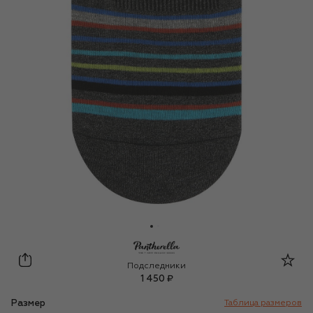
Pantherella
Подследники
1 450 ₽
Размер
Таблица размеров