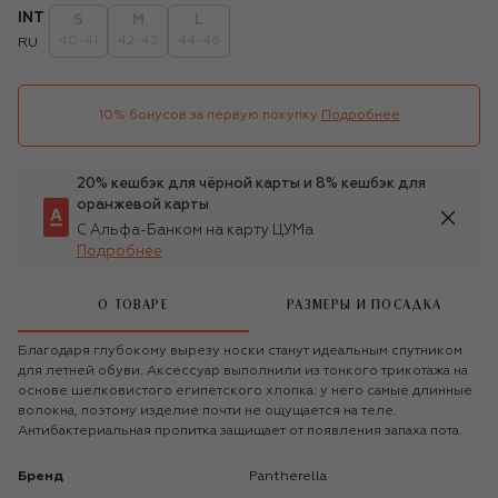
INT
S
M
L
40-41
42-43
44-46
RU
10% бонусов за первую покупку
Подробнее
20% кешбэк для чёрной карты и 8% кешбэк для
оранжевой карты
С Альфа-Банком на карту ЦУМа
Подробнее
О ТОВАРЕ
РАЗМЕРЫ И ПОСАДКА
Благодаря глубокому вырезу носки станут идеальным спутником
для летней обуви. Аксессуар выполнили из тонкого трикотажа на
основе шелковистого египетского хлопка: у него самые длинные
волокна, поэтому изделие почти не ощущается на теле.
Антибактериальная пропитка защищает от появления запаха пота.
Бренд
Pantherella