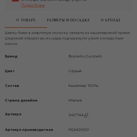
Подробнее
О ТОВАРЕ
РАЗМЕРЫ И ПОСАДКА
О БРЕНДЕ
Шапку бини в рифленую полоску связали из кашемировой пряжи.
Широкий отворот аксессуара подчеркнули узким контрастным
кантом.
Бренд
Brunello Cucinelli
Цвет
Серый
Состав
Кашемир: 100%;
Страна дизайна
Италия
Артикул
5427144
Артикул производителя
M2240900