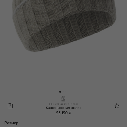
Brunello Cucinelli
Кашемировая шапка
53 150 ₽
Размер