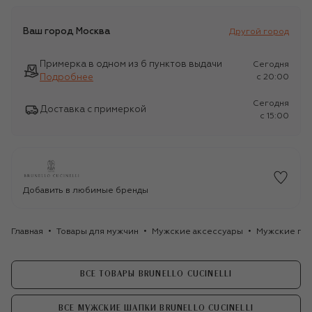
Ваш город
Москва
Другой город
Примерка в одном из 6 пунктов выдачи
Сегодня
Подробнее
c 20:00
Сегодня
Доставка с примеркой
c 15:00
Добавить в любимые бренды
Главная
Товары для мужчин
Мужские аксессуары
Мужские го
ВСЕ ТОВАРЫ BRUNELLO CUCINELLI
ВСЕ МУЖСКИЕ ШАПКИ BRUNELLO CUCINELLI