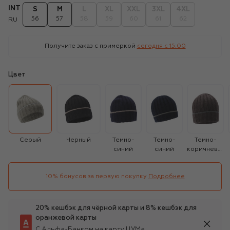
INT
S
M
L
XL
XXL
3XL
4XL
56
57
58
59
60
61
62
RU
Получите заказ с примеркой
сегодня c 15:00
Цвет
Серый
Черный
Темно-
Темно-
Темно-
синий
синий
коричневый
10% бонусов за первую покупку
Подробнее
20% кешбэк для чёрной карты и 8% кешбэк для
оранжевой карты
С Альфа-Банком на карту ЦУМа