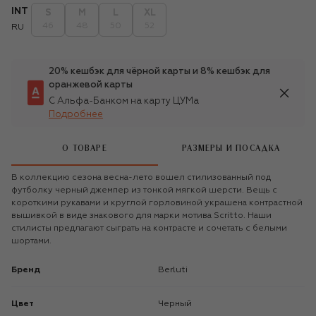
INT
S
M
L
XL
46
48
50
52
RU
20% кешбэк для чёрной карты и 8% кешбэк для
оранжевой карты
С Альфа-Банком на карту ЦУМа
Подробнее
О ТОВАРЕ
РАЗМЕРЫ И ПОСАДКА
В коллекцию сезона весна-лето вошел стилизованный под
футболку черный джемпер из тонкой мягкой шерсти. Вещь с
короткими рукавами и круглой горловиной украшена контрастной
вышивкой в виде знакового для марки мотива Scritto. Наши
стилисты предлагают сыграть на контрасте и сочетать с белыми
шортами.
Бренд
Berluti
Цвет
Черный