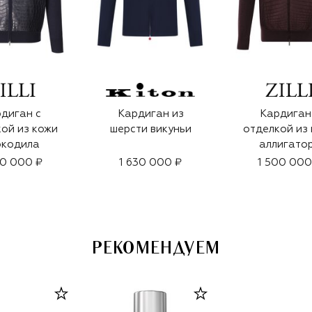
диган с
Кардиган из
Кардиган
ой из кожи
шерсти викуньи
отделкой из
окодила
аллигато
90 000 ₽
1 630 000 ₽
1 500 000
РЕКОМЕНДУЕМ