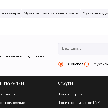
е джемперы
Мужские трикотажыне жилеты
Мужские пид
и специальных предложениях
Женское
Мужско
Н ПОКУПКИ
УСЛУГИ
 и ответы
Шопинг-сервисы
ое приложение
Шопинг со стилистом ЦУМ