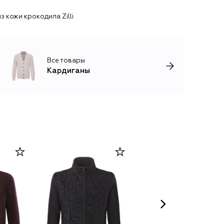
з кожи крокодила Zilli
Все товары
Кардиганы