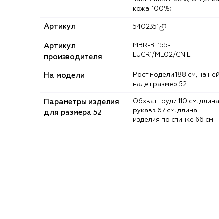
кожа: 100%;
Артикул
5402351
Артикул
MBR-BL155-
LUCR1/ML02/CNIL
производителя
На модели
Рост модели 188 см, на ней
надет размер 52.
Параметры изделия
Обхват груди 110 см, длина
рукава 67 см, длина
для размера 52
изделия по спинке 66 см.