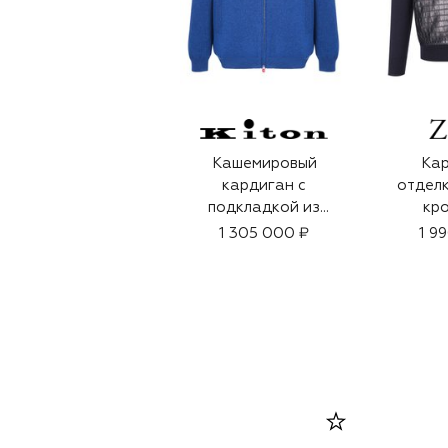
Кашемировый
Кар
кардиган с
отделк
подкладкой из
кр
овчины
1 305 000 ₽
1 9