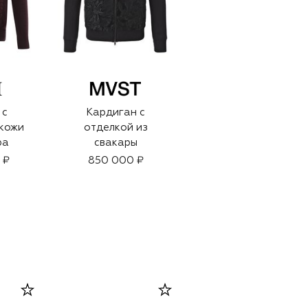
 с
Кардиган с
Кардиган с
 кожи
отделкой из
отделкой из кожи
ра
свакары
крокодила
 ₽
850 000 ₽
1 990 000 ₽