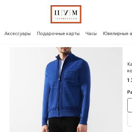
Аксессуары
Подарочные карты
Часы
Ювелирные а
Zil
К
к
1
Р