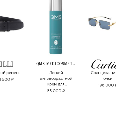
QMS MEDICOSMETICS
ый ремень
Легкий
Солнцезащи
антивозрастной
очки
4 500 ₽
крем для
196 000 
интенсивного
85 000 ₽
укрепления зрелой
кожи «3D-
коллаген» (50ml)