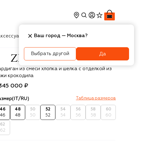
Ваш город —
Москва
?
ксессуары
Косметика
Интерьер
Новости
Выбрать другой
Да
li
ардиган из смеси хлопка и шелка с отделкой из
ожи крокодила
 345 000 ₽
азмер
(IT/RU)
Таблица размеров
46
48
50
52
54
56
58
60
46
48
50
52
54
56
58
60
62
62