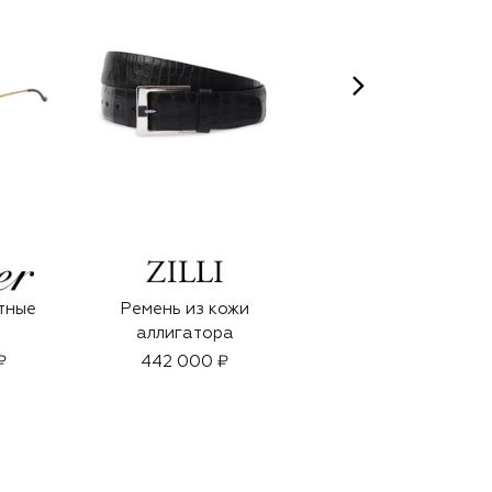
тные
Ремень из кожи
Парфюмерная вода
аллигатора
Millesime Fougere
Royale (100ml)
₽
442 000 ₽
39 900 ₽