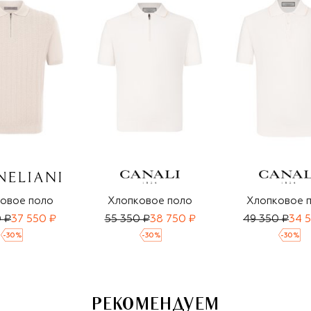
овое поло
Хлопковое поло
Хлопковое 
 ₽
37 550 ₽
55 350 ₽
38 750 ₽
49 350 ₽
34 
-
30
%
-
30
%
-
30
%
РЕКОМЕНДУЕМ