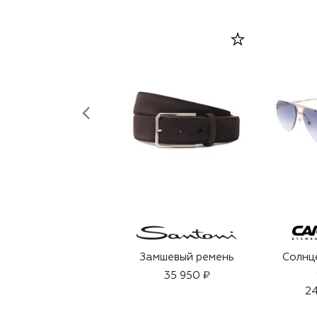
Замшевый ремень
Солнц
35 950 ₽
24