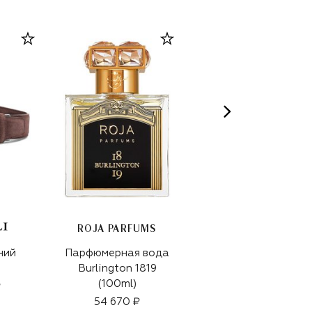
ROJA PARFUMS
ний
Парфюмерная вода
Текстильный ремень
Burlington 1819
31 300 ₽
(100ml)
₽
54 670 ₽