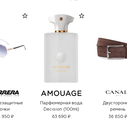
езащитные
Парфюмерная вода
Двусторон
очки
Decision (100ml)
ремень
 950 ₽
63 690 ₽
36 850 