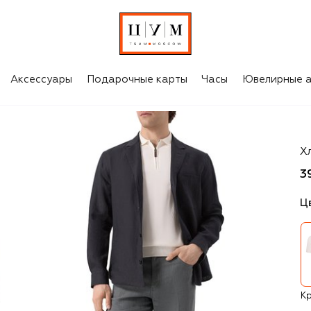
Аксессуары
Подарочные карты
Часы
Ювелирные а
Ca
Х
3
Ц
К