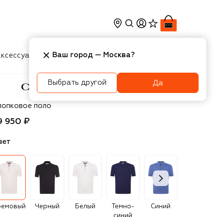
Ваш город —
Москва
?
ксессуары
Косметика
Интерьер
Новости
Выбрать другой
Да
nali
лопковое поло
9 950 ₽
вет
ремовый
Черный
Белый
Темно-
Синий
Голубой
синий