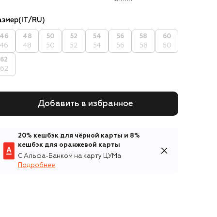
азмер
(IT/RU)
46
48
50
52
54
56
58
60
46
48
50
52
54
56
58
60
62
62
Добавить в избранное
20% кешбэк для чёрной карты и 8%
кешбэк для оранжевой карты
С Альфа-Банком на карту ЦУМа
Подробнее