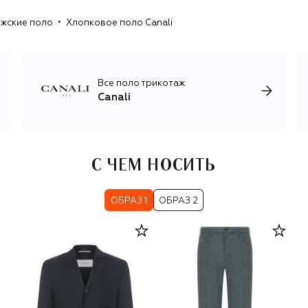
классикой: характерными шелковыми галстуками с
жские поло
Хлопковое поло Canali
орнаментами, головными уборами и перчатками,
кожаными ремнями и обувью в стиле smart casual.
Все поло трикотаж
Canali
С ЧЕМ НОСИТЬ
ОБРАЗ 1
ОБРАЗ 2