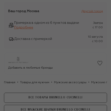
Ваш город
Москва
Другой город
Примерка в одном из 6 пунктов выдачи
Завтра
Подробнее
c 17:00
10 августа
Доставка с примеркой
c 10:00
Добавить в любимые бренды
Главная
Товары для мужчин
Мужские аксессуары
Мужские го
ВСЕ ТОВАРЫ BRUNELLO CUCINELLI
ВСЕ МУЖСКИЕ ШАПКИ BRUNELLO CUCINELLI