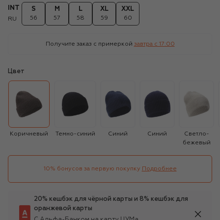
INT
S
M
L
XL
XXL
56
57
58
59
60
RU
Получите заказ с примеркой
завтра c 17:00
Цвет
Коричневый
Темно-синий
Синий
Синий
Светло-
бежевый
10% бонусов за первую покупку
Подробнее
20% кешбэк для чёрной карты и 8% кешбэк для
оранжевой карты
С Альфа-Банком на карту ЦУМа