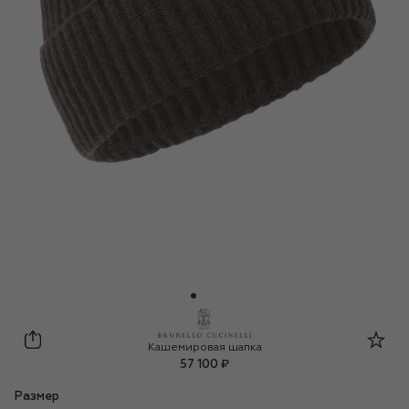
Brunello Cucinelli
Кашемировая шапка
57 100 ₽
Размер