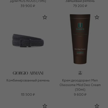
Духи HOS N.003 (75ml)
Замшевый ремень
39 900 ₽
79 200 ₽
Комбинированный ремень
Крем дезодорант Men
Oleosome Mild Deo Cream
(50ml)
113 500 ₽
9 600 ₽