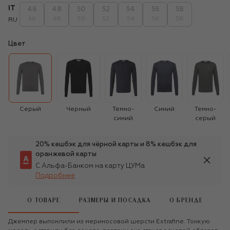
IT
46
48
50
52
54
56
58
46
48
50
52
54
56
58
RU
Цвет
Серый
Черный
Темно-
Синий
Темно-
синий
серый
20% кешбэк для чёрной карты и 8% кешбэк для
оранжевой карты
С Альфа-Банком на карту ЦУМа
Подробнее
О ТОВАРЕ
РАЗМЕРЫ И ПОСАДКА
О БРЕНДЕ
Джемпер выпонлили из мериносовой шерсти Extrafine. Тонкую