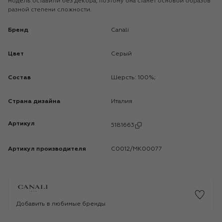
модель оставили без декора, поэтому она станет основой образов
разной степени сложности.
Бренд
Canali
Цвет
Серый
Состав
Шерсть: 100%;
Страна дизайна
Италия
Артикул
5181663
Артикул производителя
C0012/MK00077
Добавить в любимые бренды