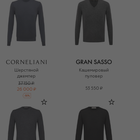
Шерстяной
Кашемировый
джемпер
пуловер
37 150 ₽
53 550 ₽
26 000 ₽
-
30
%