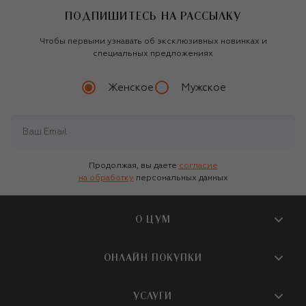
ПОДПИШИТЕСЬ НА РАССЫЛКУ
Чтобы первыми узнавать об эксклюзивных новинках и
специальных предложениях
Женское
Мужское
Продолжая, вы даете
согласие
на обработку
персональных данных
О ЦУМ
О магазине
ОНЛАЙН ПОКУПКИ
Новости и события
Вопросы и ответы
УСЛУГИ
Бутики и ПВЗ ЦУМ