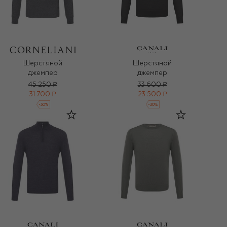
Шерстяной
Шерстяной
джемпер
джемпер
45 250 ₽
33 600 ₽
31 700 ₽
23 500 ₽
-
30
%
-
30
%