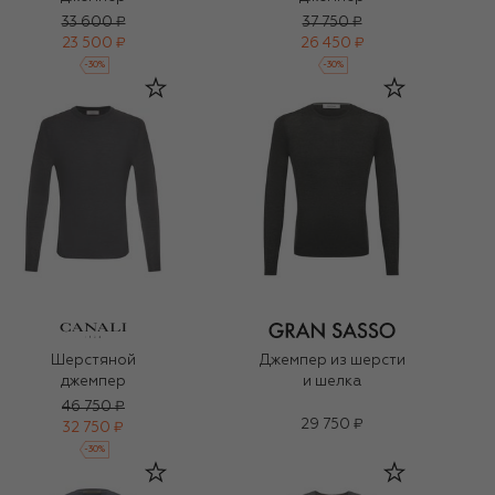
33 600 ₽
37 750 ₽
23 500 ₽
26 450 ₽
-
30
%
-
30
%
Шерстяной
Джемпер из шерсти
джемпер
и шелка
46 750 ₽
29 750 ₽
32 750 ₽
-
30
%