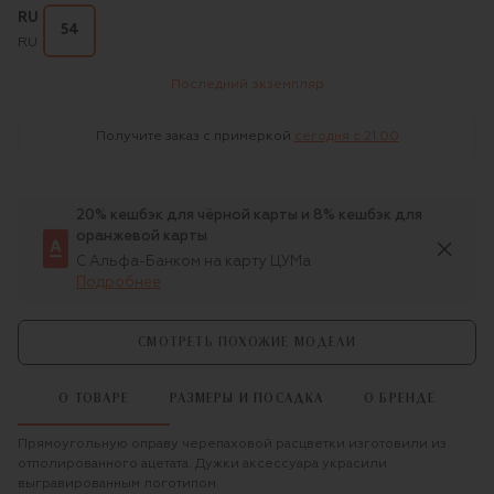
RU
54
RU
Последний экземпляр
Получите заказ с примеркой
сегодня c 21:00
20% кешбэк для чёрной карты и 8% кешбэк для
оранжевой карты
С Альфа-Банком на карту ЦУМа
Подробнее
СМОТРЕТЬ ПОХОЖИЕ МОДЕЛИ
О ТОВАРЕ
РАЗМЕРЫ И ПОСАДКА
О БРЕНДЕ
Прямоугольную оправу черепаховой расцветки изготовили из
отполированного ацетата. Дужки аксессуара украсили
выгравированным логотипом.