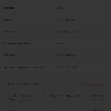
Бренд
Gucci
Цвет
Коричневый
Состав
Оправа-ацетат;
Страна дизайна
Италия
Артикул
00099443
Артикул производителя
GG21070L 002
Ваш город
Москва
Другой город
Примерка в одном из 6 пунктов выдачи
Сегодня
Подробнее
c 21:00
Завтра