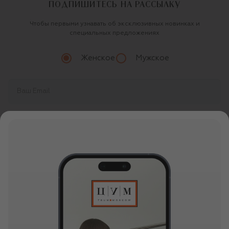
ПОДПИШИТЕСЬ НА РАССЫЛКУ
Чтобы первыми узнавать об эксклюзивных новинках и
специальных предложениях
Женское
Мужское
Продолжая, вы даете
согласие
на обработку
персональных данных
О ЦУМ
О магазине
ОНЛАЙН ПОКУПКИ
Новости и события
Вопросы и ответы
УСЛУГИ
Бутики и ПВЗ ЦУМ
Мобильное приложение