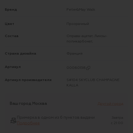
Бренд
Peter&May Walk
Цвет
Прозрачный
Состав
Оправа-ацетат; Линзы-
поликарбонат;
Страна дизайна
Франция
Артикул
00080158
Артикул производителя
S#104 SKYCLUB CHAMPAGNE
KALLA
Ваш город
Москва
Другой город
Примерка в одном из 6 пунктов выдачи
Завтра
Подробнее
c 21:00