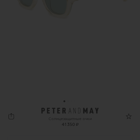
Peter&May Walk
Солнцезащитные очки
41 350 ₽