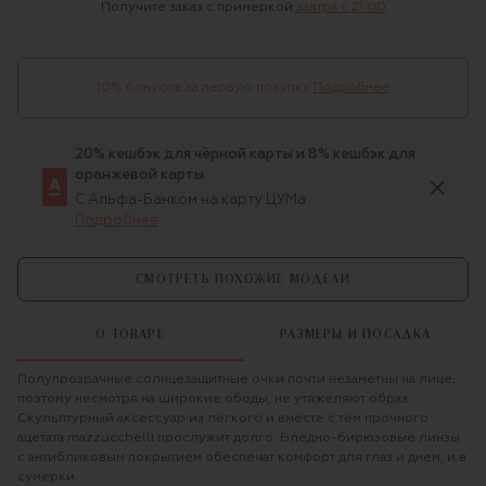
Получите заказ с примеркой
завтра c 21:00
10% бонусов за первую покупку
Подробнее
20% кешбэк для чёрной карты и 8% кешбэк для
оранжевой карты
С Альфа-Банком на карту ЦУМа
Подробнее
СМОТРЕТЬ ПОХОЖИЕ МОДЕЛИ
О ТОВАРЕ
РАЗМЕРЫ И ПОСАДКА
Полупрозрачные солнцезащитные очки почти незаметны на лице,
поэтому несмотря на широкие ободы, не утяжеляют образ.
Скульптурный аксессуар из легкого и вместе с тем прочного
ацетата mazzucchelli прослужит долго. Бледно-бирюзовые линзы
с антибликовым покрытием обеспечат комфорт для глаз и днем, и в
сумерки.