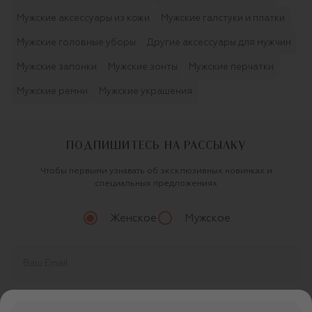
Мужские аксессуары из кожи
Мужские галстуки и платки
Мужские головные уборы
Другие аксессуары для мужчин
Мужские запонки
Мужские зонты
Мужские перчатки
Мужские ремни
Мужские украшения
ПОДПИШИТЕСЬ НА РАССЫЛКУ
Чтобы первыми узнавать об эксклюзивных новинках и
специальных предложениях
Женское
Мужское
Продолжая, вы даете
согласие
на обработку
персональных данных