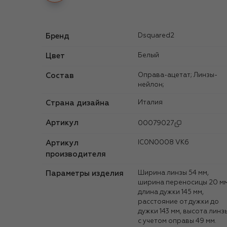
Бренд
Dsquared2
Цвет
Белый
Состав
Оправа-ацетат; Линзы-
нейлон;
Страна дизайна
Италия
Артикул
00079027
Артикул
IC0N0008 VK6
производителя
Параметры изделия
Ширина линзы 54 мм,
ширина переносицы 20 мм
длина дужки 145 мм,
расстояние от дужки до
дужки 143 мм, высота линз
с учетом оправы 49 мм.