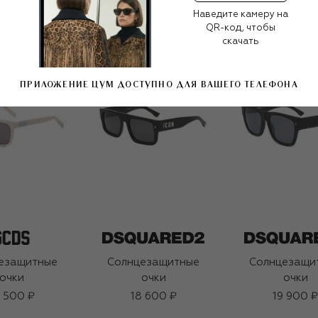
Наведите камеру на
QR-код, чтобы
скачать
ПРИЛОЖЕНИЕ ЦУМ ДОСТУПНО ДЛЯ ВАШЕГО ТЕЛЕФОНА
езащитные
Солнцезащитные
Солнцезащи
очки
очки
очки
 500 ₽
18 600 ₽
19 900 ₽