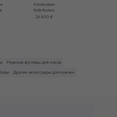
я
Хлопковая
Крем для тела Sport
а
бейсболка
(200ml)
29 600 ₽
5 720 ₽
ки
Мужские футляры для очков
боры
Другие аксессуары для мужчин