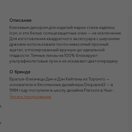
Описание
Ключевым декором для изделий марки стала надпись
Icon, и эти белые солнцезащитные очки — не исключение.
Для изготовления квадратного аксессуара с широкими
дужками использовали почти невесомый прочный
ацетат, отполированный вручную до идеальной
гладкости. Темные линзы на 100% блокируют
ультрафиолетовые лучи и не искажают цветопередачу.
О бренде
Братья-близнецы Дин и Дэн Кейтены из Торонто —
основатели и бессменные дизайнеры Dsquared2 — в
1984 году поступили в школу дизайна Parsons в Нью-
Йорке, а спустя восемь лет переехали в Италию, где и
Читать продолжение
основали свой бренд. Первые коллекции, отшитые на
,
маленькой фабрике в Римини, были предназначены для
мужчин, но в 2003 году братья запустили женскую
линию, с которой и вошли в историю как одни из самых
ы
ярких представителей стиля нулевых — Y2K.