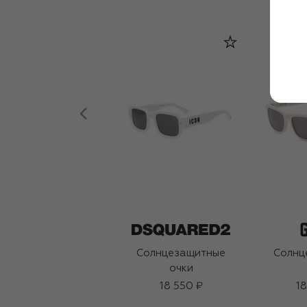
Солнцезащитные
Солнц
очки
18 550 ₽
18