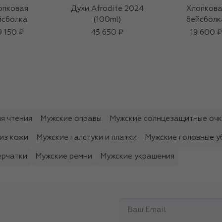
опковая
Духи Afrodite 2024
Хлопкова
йсболка
(100ml)
бейсболк
9 150 ₽
45 650 ₽
19 600 ₽
я чтения
Мужские оправы
Мужские солнцезащитные оч
из кожи
Мужские галстуки и платки
Мужские головные у
ерчатки
Мужские ремни
Мужские украшения