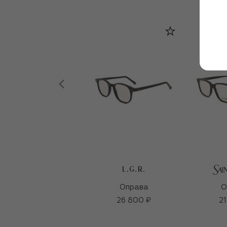
L.G.R.
Оправа
О
26 800 ₽
21