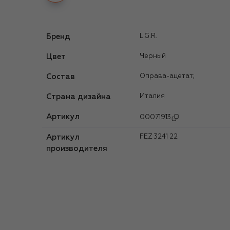
Бренд
L.G.R.
Цвет
Черный
Состав
Оправа-ацетат;
Страна дизайна
Италия
Артикул
00071913
Артикул
FEZ 3241 22
производителя