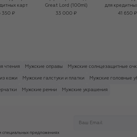
дитных карт
Great Lord (100ml)
для кредитны
 350 ₽
33 000 ₽
41 650 ₽
я чтения
Мужские оправы
Мужские солнцезащитные оч
из кожи
Мужские галстуки и платки
Мужские головные у
ерчатки
Мужские ремни
Мужские украшения
и специальных предложениях