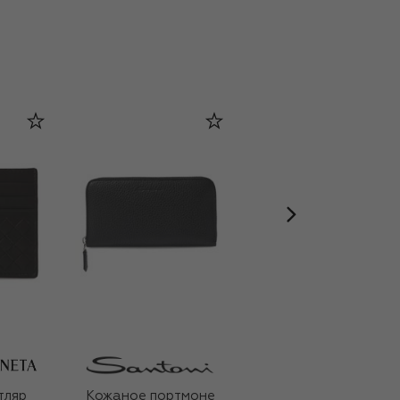
VILHELM PARFUMERIE
тляр
Кожаное портмоне
Парфюмерная вода