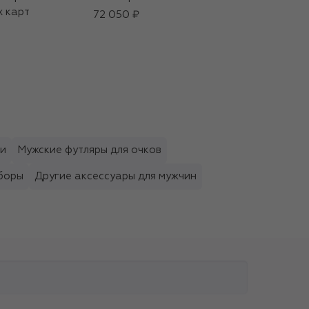
х карт
Smoke Show
72 050 ₽
(100ml)
27 500 ₽
ки
Мужские футляры для очков
боры
Другие аксессуары для мужчин