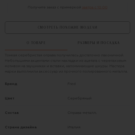
Получите заказ с примеркой
завтра c 10:00
СМОТРЕТЬ ПОХОЖИЕ МОДЕЛИ
О ТОВАРЕ
РАЗМЕРЫ И ПОСАДКА
Тонкая серебристая оправа получилась достаточно лаконичной.
Небольшими акцентами стали накладки из ацетата с черепаховым
мотивом на заушниках и вставки, напоминающие шнуры. Мастера
марки выполнили аксессуар из прочного полированного металла.
Бренд
Fred
Цвет
Серебряный
Состав
Оправа-металл;
Страна дизайна
Италия