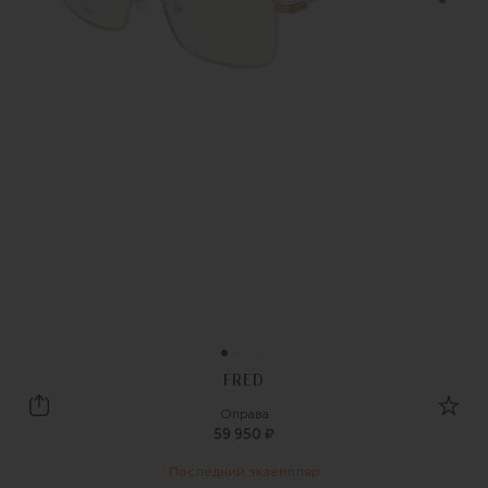
FRED
Fred
Оправа
59 950 ₽
Последний экземпляр