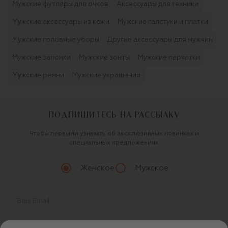
Мужские футляры для очков
Аксессуары для техники
Мужские аксессуары из кожи
Мужские галстуки и платки
Мужские головные уборы
Другие аксессуары для мужчин
Мужские запонки
Мужские зонты
Мужские перчатки
Мужские ремни
Мужские украшения
ПОДПИШИТЕСЬ НА РАССЫЛКУ
Чтобы первыми узнавать об эксклюзивных новинках и
специальных предложениях
Женское
Мужское
Продолжая, вы даете
согласие