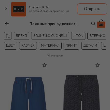
Скидка 10%
Открыть
на первый заказ в приложении
Пляжные принадлежности больших размеров для мужчин
БРЕНД
BRUNELLO CUCINELLI
KITON
STEFANO RI
ЦВЕТ
РАЗМЕР
МАТЕРИАЛ
ПРИНТ
ДЕТАЛИ
ЦЕ
16
товаров