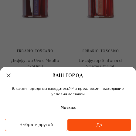
ERBARIO TOSCANO
ERBARIO TOSCANO
Диффузор Uva e Mirtillo
Диффузор Sinfonia di
(250ml)
Spezie (250ml)
10 400 ₽
10 400 ₽
ВАШ ГОРОД
В каком городе вы находитесь? Мы предложим подходящие
условия доставки
Москва
Выбрать другой
Да