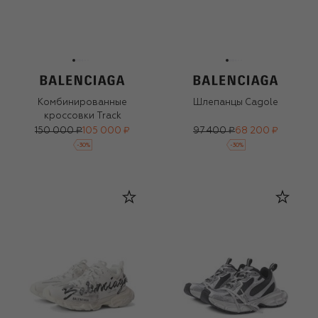
Комбинированные
Шлепанцы Cagole
кроссовки Track
150 000 ₽
105 000 ₽
97 400 ₽
68 200 ₽
-
30
%
-
30
%