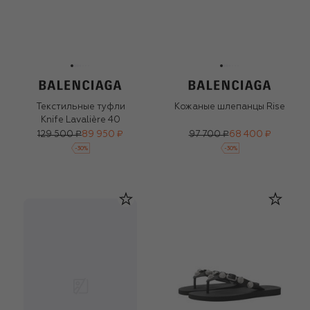
Текстильные туфли
Кожаные шлепанцы Rise
Knife Lavalière 40
129 500 ₽
89 950 ₽
97 700 ₽
68 400 ₽
-
30
%
-
30
%