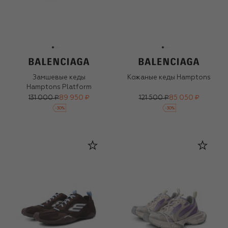
Замшевые кеды
Кожаные кеды Hamptons
Hamptons Platform
131 000 ₽
89 950 ₽
121 500 ₽
85 050 ₽
-
30
%
-
30
%