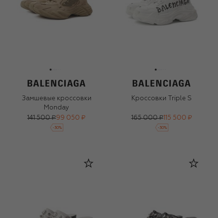
Замшевые кроссовки
Кроссовки Triple S
Monday
141 500 ₽
99 050 ₽
165 000 ₽
115 500 ₽
-
30
%
-
30
%