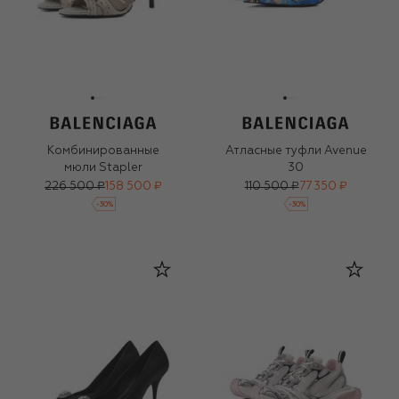
Комбинированные
Атласные туфли Avenue
мюли Stapler
30
226 500 ₽
158 500 ₽
110 500 ₽
77 350 ₽
-
30
%
-
30
%