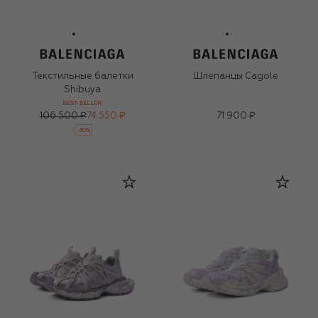
Текстильные балетки
Шлепанцы Cagole
Shibuya
BEST-SELLER
106 500 ₽
74 550 ₽
71 900 ₽
-
30
%