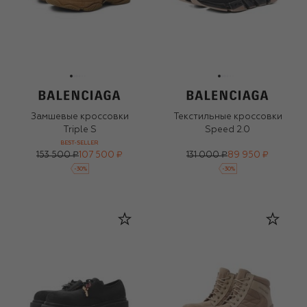
Замшевые кроссовки
Текстильные кроссовки
Triple S
Speed 2.0
BEST-SELLER
153 500 ₽
107 500 ₽
131 000 ₽
89 950 ₽
-
30
%
-
30
%