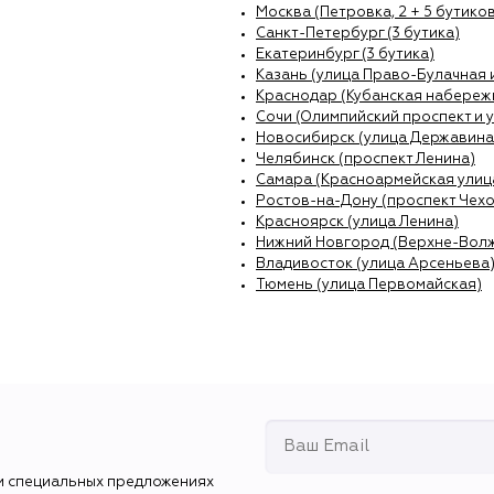
Москва (Петровка, 2 + 5 бутиков
Санкт-Петербург (3 бутика)
Екатеринбург (3 бутика)
Казань (улица Право-Булачная 
Краснодар (Кубанская набережн
Сочи (Олимпийский проспект и 
Новосибирск (улица Державина
Челябинск (проспект Ленина)
Самара (Красноармейская улиц
Ростов-на-Дону (проспект Чехо
Красноярск (улица Ленина)
Нижний Новгород (Верхне-Вол
Владивосток (улица Арсеньева
Тюмень (улица Первомайская)
и специальных предложениях