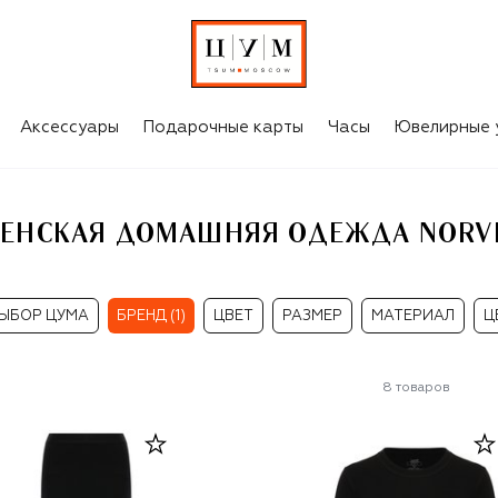
VEG
Аксессуары
Подарочные карты
Часы
Ювелирные 
ЕНСКАЯ ДОМАШНЯЯ ОДЕЖДА NORV
ЫБОР ЦУМА
БРЕНД (1)
ЦВЕТ
РАЗМЕР
МАТЕРИАЛ
Ц
8
товаров