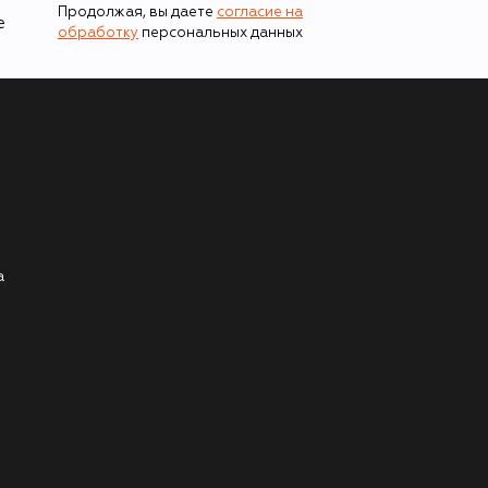
Продолжая, вы даете
согласие на
е
обработку
персональных данных
а