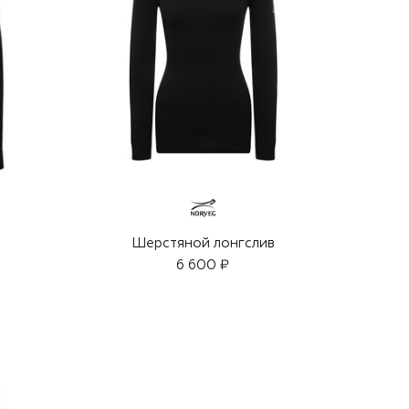
р
Шерстяной лонгслив
6 600 ₽