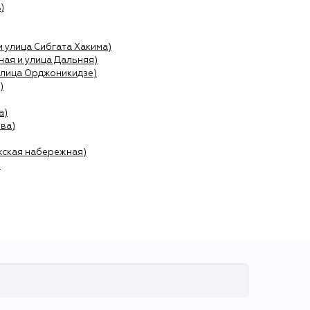
)
и улица Сибгата Хакима)
ая и улица Дальняя)
улица Орджоникидзе)
)
а)
ва)
жская набережная)
)