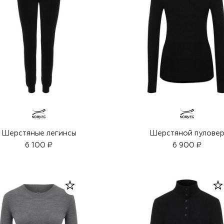
Шерстяные легинсы
Шерстяной пулове
6 100 ₽
6 900 ₽