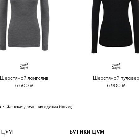
Шерстяной лонгслив
Шерстяной пулове
6 600 ₽
6 900 ₽
а
Женская домашняя одежда Norveg
 ЦУМ
БУТИКИ ЦУМ