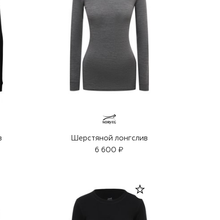
в
Шерстяной лонгслив
6 600 ₽