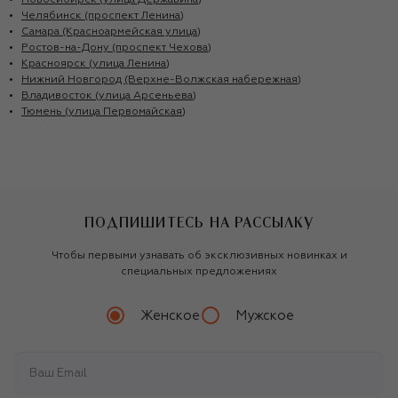
Новосибирск (улица Державина)
Челябинск (проспект Ленина)
Самара (Красноармейская улица)
Ростов-на-Дону (проспект Чехова)
Красноярск (улица Ленина)
Нижний Новгород (Верхне-Волжская набережная)
Владивосток (улица Арсеньева)
Тюмень (улица Первомайская)
ПОДПИШИТЕСЬ НА РАССЫЛКУ
Чтобы первыми узнавать об эксклюзивных новинках и
специальных предложениях
Женское
Мужское