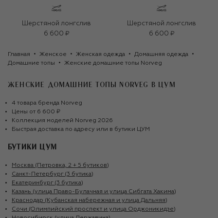
Шерстяной лонгслив
Шерстяной лонгслив
6 600 ₽
6 600 ₽
Главная
Женское
Женская одежда
Домашняя одежда
Домашние топы
Женские домашние топы Norveg
ЖЕНСКИЕ ДОМАШНИЕ ТОПЫ NORVEG
В ЦУМ
4
товара
бренда
Norveg
Цены от
6 600 ₽
Коллекция моделей
Norveg
2026
Быстрая доставка по адресу или в бутики ЦУМ
БУТИКИ ЦУМ
Москва (Петровка, 2 + 5 бутиков)
Санкт-Петербург (3 бутика)
Екатеринбург (3 бутика)
Казань (улица Право-Булачная и улица Сибгата Хакима)
Краснодар (Кубанская набережная и улица Дальняя)
Сочи (Олимпийский проспект и улица Орджоникидзе)