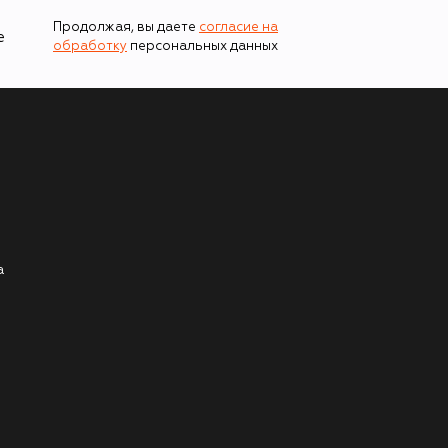
Продолжая, вы даете
согласие на
е
обработку
персональных данных
а