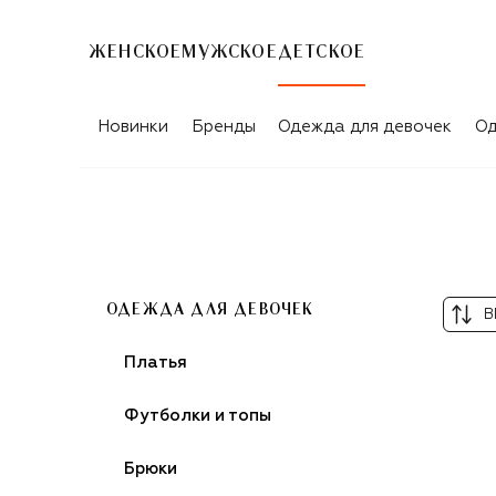
ЖЕНСКОЕ
МУЖСКОЕ
ДЕТСКОЕ
ШОРТЫ ДЛЯ ДЕВОЧЕК N21
Новинки
Бренды
Одежда для девочек
Од
ОДЕЖДА ДЛЯ ДЕВОЧЕК
В
Платья
Футболки и топы
Брюки