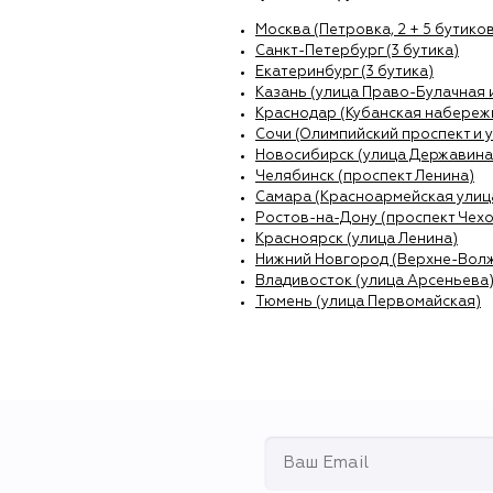
Москва (Петровка, 2 + 5 бутиков
Санкт-Петербург (3 бутика)
Екатеринбург (3 бутика)
Казань (улица Право-Булачная 
Краснодар (Кубанская набережн
Сочи (Олимпийский проспект и 
Новосибирск (улица Державина
Челябинск (проспект Ленина)
Самара (Красноармейская улиц
Ростов-на-Дону (проспект Чехо
Красноярск (улица Ленина)
Нижний Новгород (Верхне-Вол
Владивосток (улица Арсеньева
Тюмень (улица Первомайская)