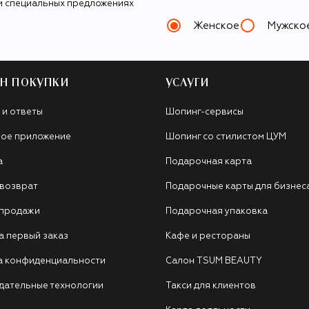
и специальных предложениях
Женское
Мужско
Н ПОКУПКИ
УСЛУГИ
 и ответы
Шопинг-сервисы
ое приложение
Шопинг со стилистом ЦУМ
а
Подарочная карта
 возврат
Подарочные карты для бизнес
 продажи
Подарочная упаковка
а первый заказ
Кафе и рестораны
а конфиденциальности
Салон TSUM BEAUTY
дательные технологии
Такси для клиентов