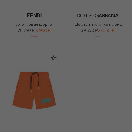
Хлопковые шорты
Шорты из хлопка и льна
28 750 ₽
19 950 ₽
39 350 ₽
27 550 ₽
-
30
%
-
30
%