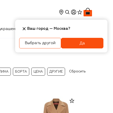
Ваш город —
Москва
?
украшения
Косметика
Интерьер
Новости
Выбрать другой
Да
Сбросить
ЛИНА
БОРТА
ЦЕНА
ДРУГИЕ