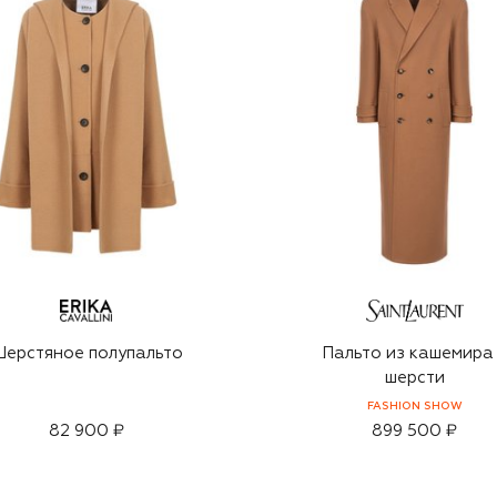
ерстяное полупальто
Пальто из кашемира
шерсти
FASHION SHOW
82 900 ₽
899 500 ₽