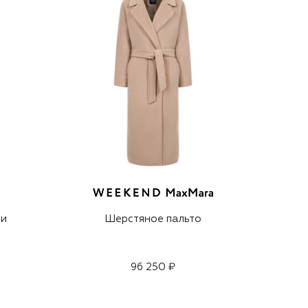
 и
Шерстяное пальто
96 250 ₽