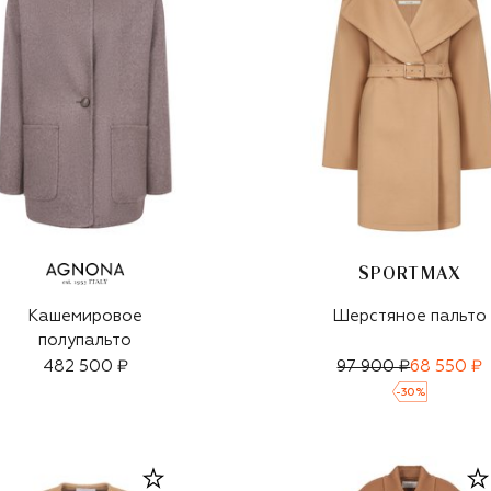
SPORTMAX
Кашемировое
Шерстяное пальто
полупальто
482 500 ₽
97 900 ₽
68 550 ₽
-
30
%