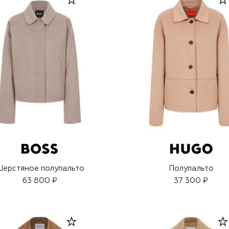
ерстяное полупальто
Полупальто
63 800 ₽
37 300 ₽