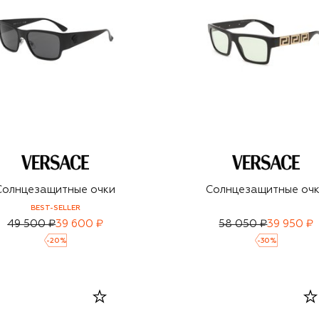
Солнцезащитные очки
Солнцезащитные оч
BEST-SELLER
49 500 ₽
39 600 ₽
58 050 ₽
39 950 ₽
-
20
%
-
30
%