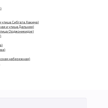
)
и улица Сибгата Хакима)
ая и улица Дальняя)
улица Орджоникидзе)
)
а)
ва)
жская набережная)
)