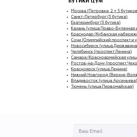
БУТИКИ ЦУМ
Москва (Петровка, 2 + 5 бутиков
Санкт-Петербург (3 бутика)
Екатеринбург (3 бутика)
Казань (улица Право-Булачная 
Краснодар (Кубанская набережн
Сочи (Олимпийский проспект и 
Новосибирск (улица Державина
Челябинск (проспект Ленина)
Самара (Красноармейская улиц
Ростов-на-Дону (проспект Чехо
Красноярск (улица Ленина)
Нижний Новгород (Верхне-Вол
Владивосток (улица Арсеньева
Тюмень (улица Первомайская)