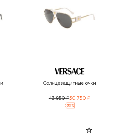
ки
Солнцезащитные очки
43 950 ₽
30 750 ₽
-
30
%