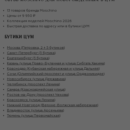
ОБУВЬ MOSCHINO ДЛЯ НОВОРОЖДЁННЫХ
В ЦУМ
13
товаров
бренда
Moschino
Цены от
9 950 ₽
Коллекция моделей
Moschino
2026
Быстрая доставка по адресу или в бутики ЦУМ
БУТИКИ ЦУМ
Москва (Петровка, 2 + 5 бутиков)
Санкт-Петербург (3 бутика)
Екатеринбург (3 бутика)
Казань (улица Право-Булачная и улица Сибгата Хакима)
Краснодар (Кубанская набережная и улица Дальняя)
Сочи (Олимпийский проспект и улица Орджоникидзе)
Новосибирск (улица Державина)
Челябинск (проспект Ленина)
Самара (Красноармейская улица)
Ростов-на-Дону (проспект Чехова)
Красноярск (улица Ленина)
Нижний Новгород (Верхне-Волжская набережная)
Владивосток (улица Арсеньева)
Тюмень (улица Первомайская)