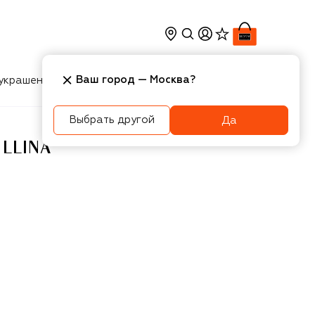
Ваш город —
Москва
?
украшения
Косметика
Интерьер
Новости
Выбрать другой
Да
LLINA