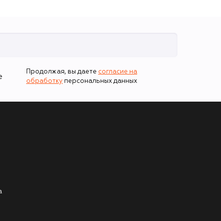
Продолжая, вы даете
согласие на
е
обработку
персональных данных
а