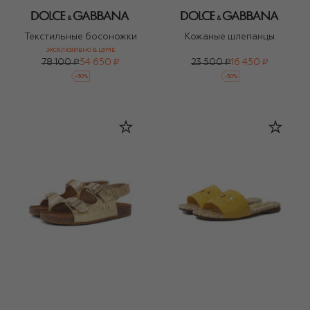
Текстильные босоножки
Кожаные шлепанцы
ЭКСКЛЮЗИВНО В ЦУМЕ
78 100 ₽
54 650 ₽
23 500 ₽
16 450 ₽
-
30
%
-
30
%