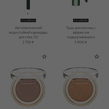
Автоматический
Тушь для ресниц с
водостойкий карандаш
эффектом
для глаз, 05
подкручивания и
объема Supra Lift & Curl
2 750 ₽
3 900 ₽
(8ml)