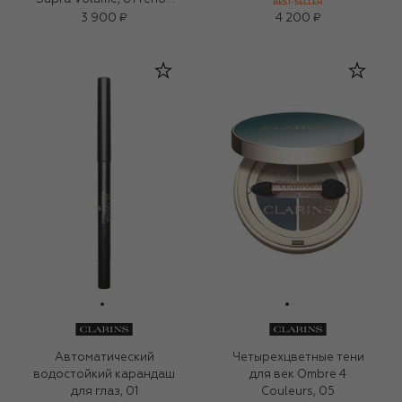
BEST-SELLER
02
(8ml)
3 900 ₽
4 200 ₽
Автоматический
Четырехцветные тени
водостойкий карандаш
для век Ombre 4
для глаз, 01
Couleurs, 05