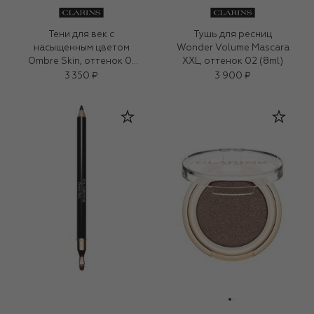
Тени для век с
Тушь для ресниц
насыщенным цветом
Wonder Volume Mascara
Ombre Skin, оттенок 01
XXL, оттенок 02 (8ml)
(1,5g)
3 350 ₽
3 900 ₽