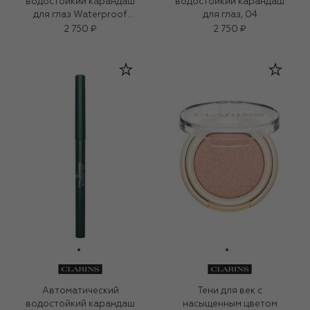
водостойкий карандаш
водостойкий карандаш
для глаз Waterproof
для глаз, 04
Pencil, 02
2 750 ₽
2 750 ₽
Автоматический
Тени для век с
водостойкий карандаш
насыщенным цветом