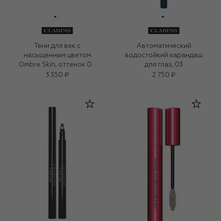
Тени для век с
Автоматический
насыщенным цветом
водостойкий карандаш
Ombre Skin, оттенок 08
для глаз, 03
(1.5g)
3 350 ₽
2 750 ₽