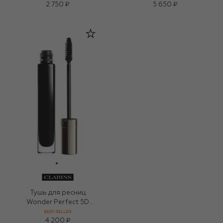
2 750 ₽
5 650 ₽
Тушь для ресниц
Wonder Perfect 5D
Mascara, оттенок 01
BEST-SELLER
4 200 ₽
(8ml)