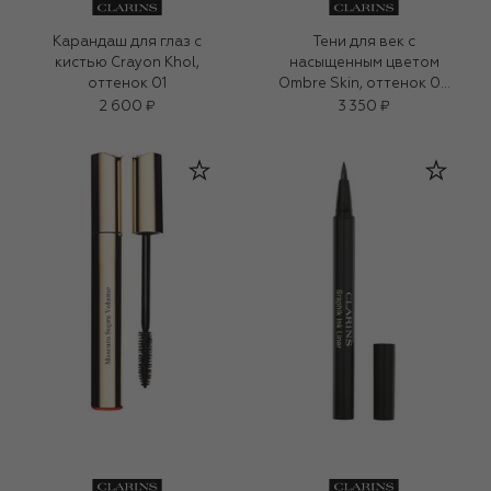
Карандаш для глаз с
Тени для век с
кистью Crayon Khol,
насыщенным цветом
оттенок 01
Ombre Skin, оттенок 06
(1,5g)
2 600 ₽
3 350 ₽