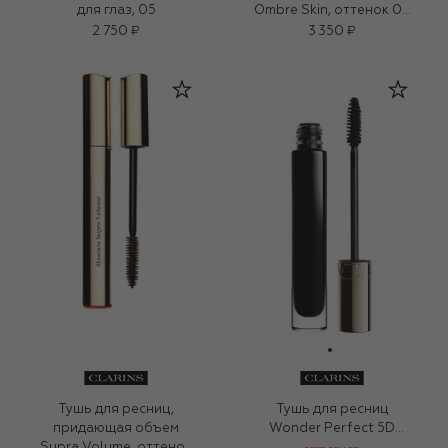
для глаз, 05
Ombre Skin, оттенок 02
(1,5g)
2 750 ₽
3 350 ₽
Тушь для ресниц,
Тушь для ресниц
придающая объем
Wonder Perfect 5D
Supra Volume, оттенок
Mascara, оттенок 01