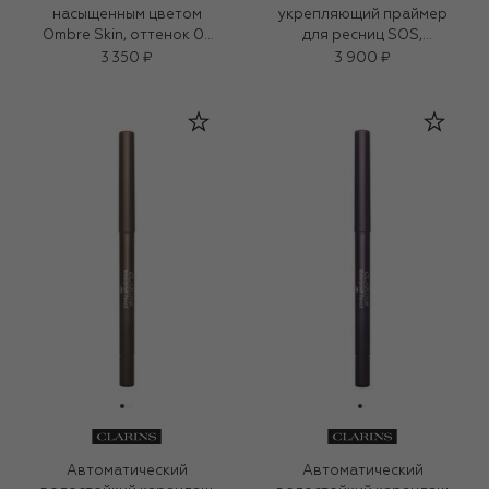
насыщенным цветом
укрепляющий праймер
Ombre Skin, оттенок 03
для ресниц SOS,
(1,5g)
оттенок Caramel (8ml)
3 350 ₽
3 900 ₽
Автоматический
Автоматический