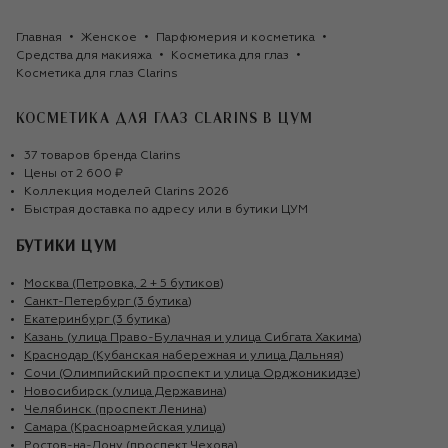
Главная
Женское
Парфюмерия и косметика
Средства для макияжа
Косметика для глаз
Косметика для глаз Clarins
КОСМЕТИКА ДЛЯ ГЛАЗ CLARINS
В ЦУМ
37
товаров
бренда
Clarins
Цены от
2 600 ₽
Коллекция моделей
Clarins
2026
Быстрая доставка по адресу или в бутики ЦУМ
БУТИКИ ЦУМ
Москва (Петровка, 2 + 5 бутиков)
Санкт-Петербург (3 бутика)
Екатеринбург (3 бутика)
Казань (улица Право-Булачная и улица Сибгата Хакима)
Краснодар (Кубанская набережная и улица Дальняя)
Сочи (Олимпийский проспект и улица Орджоникидзе)
Новосибирск (улица Державина)
Челябинск (проспект Ленина)
Самара (Красноармейская улица)
Ростов-на-Дону (проспект Чехова)