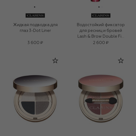
Жидкая подводка для
Водостойкий фиксатор
глаз 3-Dot Liner
для ресниц и бровей
Lash & Brow Double Fix’
Mascara, тон
3 600 ₽
2 600 ₽
прозрачный (8ml)