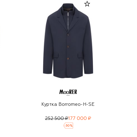
Куртка Borromeo-H-SE
252 500 ₽
177 000 ₽
-
30
%