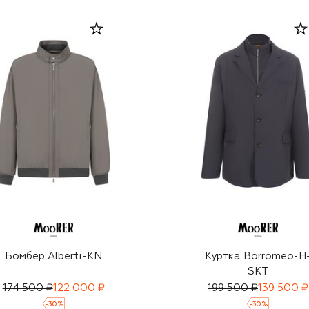
Бомбер Alberti-KN
Куртка Borromeo-H
SKT
174 500 ₽
122 000 ₽
199 500 ₽
139 500 ₽
-
30
%
-
30
%