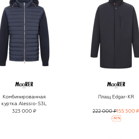
Комбинированная
Плащ Edgar-KR
куртка Alessio-S3L
323 000 ₽
222 000 ₽
155 500 
-
30
%