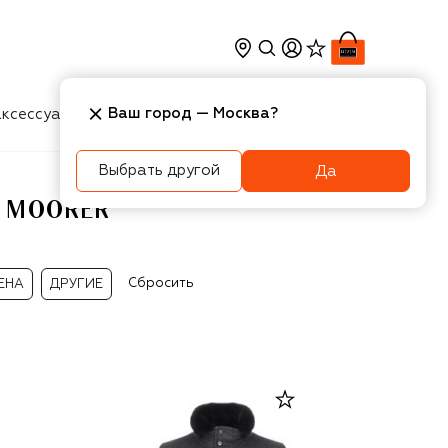
Ваш город —
Москва
?
ксессуары
Косметика
Интерьер
Новости
Выбрать другой
Да
 MOORER
Сбросить
ЕНА
ДРУГИЕ