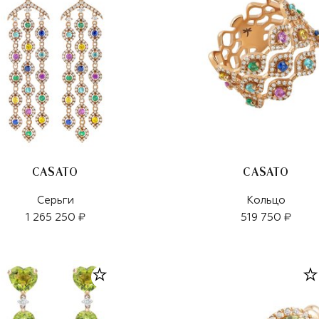
CASATO
CASATO
Серьги
Кольцо
1 265 250 ₽
519 750 ₽