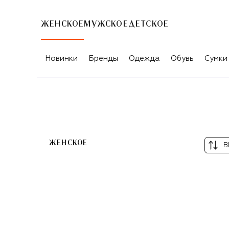
ЖЕНСКОЕ
МУЖСКОЕ
ДЕТСКОЕ
КАТАЛОГ ТОВАРОВ CASATO
Новинки
Бренды
Одежда
Обувь
Сумки
ЖЕНСКОЕ
В