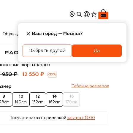
Ваш город —
Москва
?
Обувь для мальчиков
Игрушки
Аксесcуары
Выбрать другой
Да
olo Pecora Milano
лопковые шорты-карго
7 950 ₽
12 550 ₽
-
30
%
азмер
Таблица размеров
8
10
12
14
16
128cm
140cm
152cm
162cm
170cm
Получите заказ с примеркой
завтра c 13:00