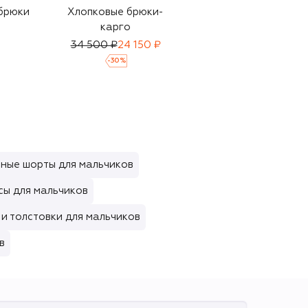
брюки
Хлопковые брюки-
Хлопковая рубашка
карго
41 750 ₽
29 250 ₽
34 500 ₽
24 150 ₽
-
30
%
-
30
%
ные шорты для мальчиков
ы для мальчиков
и толстовки для мальчиков
в