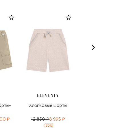
ELEVENTY
орты-
Хлопковые шорты
Хлопковые шорты-
карго
00 ₽
12 850 ₽
8 995 ₽
17 600 ₽
12 300 ₽
-
30
%
-
30
%