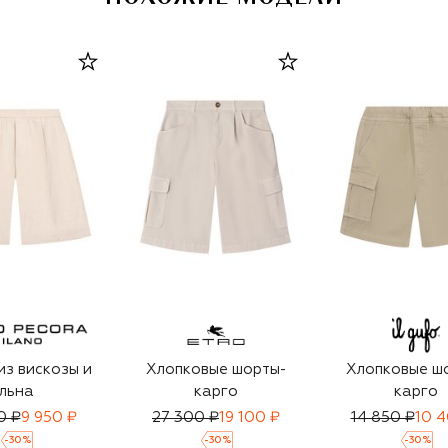
з вискозы и
Хлопковые шорты-
Хлопковые ш
льна
карго
карго
0 ₽
9 950 ₽
27 300 ₽
19 100 ₽
14 850 ₽
10 4
-
30
%
-
30
%
-
30
%