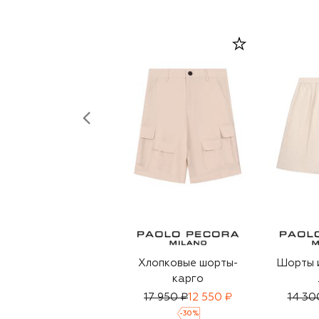
Хлопковые шорты-
Шорты и
карго
17 950 ₽
12 550 ₽
14 30
-
30
%