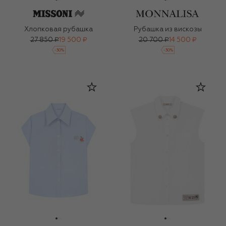
Хлопковая рубашка
Рубашка из вискозы
27 850 ₽
19 500 ₽
20 700 ₽
14 500 ₽
-
30
%
-
30
%