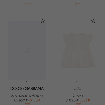
-
30
%
-
30
%
Хлопковая рубашка
Блузка
65 950 ₽
46 150 ₽
21 890 ₽
15 323 ₽