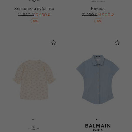
Хлопковая рубашка
Блузка
14 950 ₽
10 450 ₽
21 250 ₽
14 900 ₽
-
30
%
-
30
%