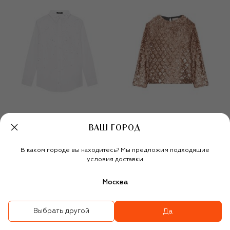
ВАШ ГОРОД
В каком городе вы находитесь? Мы предложим подходящие
Хлопковая рубашка с
Блузка
условия доставки
отделкой стразами
43 550 ₽
29 950 ₽
21 300 ₽
14 900 ₽
Москва
-
30
%
-
30
%
Выбрать другой
Да