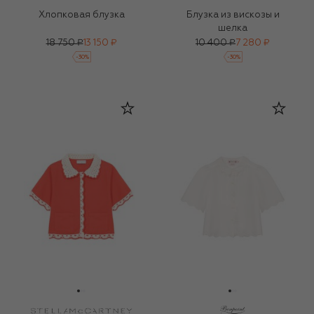
Хлопковая блузка
Блузка из вискозы и
шелка
18 750 ₽
13 150 ₽
10 400 ₽
7 280 ₽
-
30
%
-
30
%