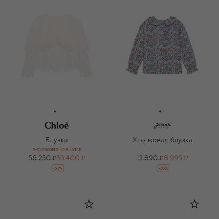
Блузка
Хлопковая блузка
ЭКСКЛЮЗИВНО В ЦУМЕ
56 250 ₽
39 400 ₽
12 890 ₽
8 995 ₽
-
30
%
-
30
%