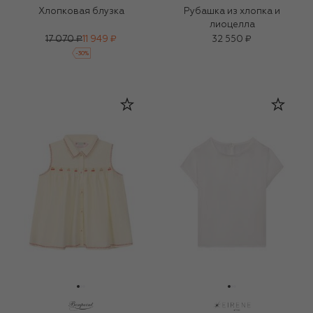
Хлопковая блузка
Рубашка из хлопка и
лиоцелла
17 070 ₽
11 949 ₽
32 550 ₽
-
30
%