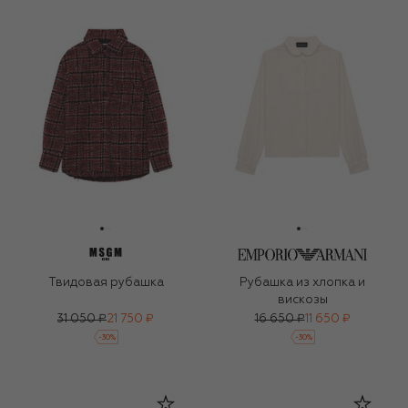
Твидовая рубашка
Рубашка из хлопка и
вискозы
31 050 ₽
21 750 ₽
16 650 ₽
11 650 ₽
-
30
%
-
30
%