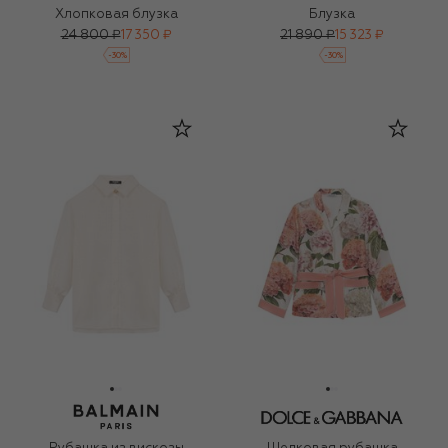
Хлопковая блузка
Блузка
24 800 ₽
17 350 ₽
21 890 ₽
15 323 ₽
-
30
%
-
30
%