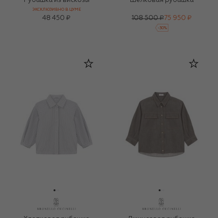
Рубашка из вискозы
Шелковая рубашка
ЭКСКЛЮЗИВНО В ЦУМЕ
48 450 ₽
108 500 ₽
75 950 ₽
-
30
%