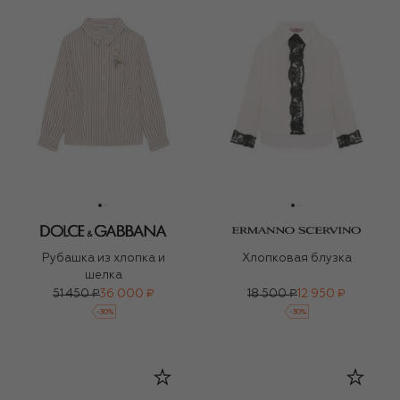
Рубашка из хлопка и
Хлопковая блузка
шелка
51 450 ₽
36 000 ₽
18 500 ₽
12 950 ₽
-
30
%
-
30
%