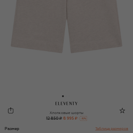
ELEVENTY
Eleventy
Хлопковые шорты
12 850 ₽
8 995 ₽
-
30
%
Размер
Таблица размеров