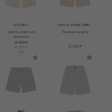
ELEVENTY
PAUL & SHARK JUNIOR
Шорты-карго из
Льняные шорты
лиоцелла
12 750 ₽
21 550 ₽
8 925 ₽
-
30
%