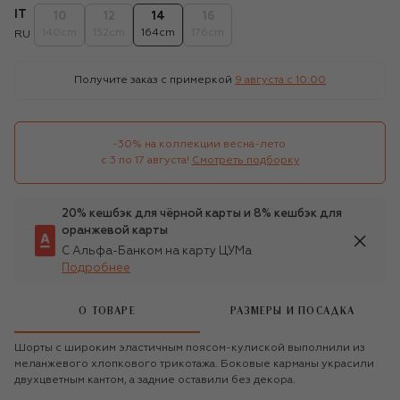
IT
10
12
14
16
140cm
152cm
164cm
176cm
RU
Получите заказ с примеркой
9 августа c 10:00
-30% на коллекции весна-лето 

с 3 по 17 августа!
Смотреть подборку
20% кешбэк для чёрной карты и 8% кешбэк для
оранжевой карты
С Альфа-Банком на карту ЦУМа
Подробнее
О ТОВАРЕ
РАЗМЕРЫ И ПОСАДКА
Шорты с широким эластичным поясом-кулиской выполнили из
меланжевого хлопкового трикотажа. Боковые карманы украсили
двухцветным кантом, а задние оставили без декора.