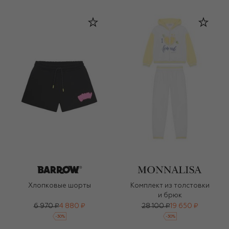
Хлопковые шорты
Комплект из толстовки
и брюк
6 970 ₽
4 880 ₽
28 100 ₽
19 650 ₽
-
30
%
-
30
%