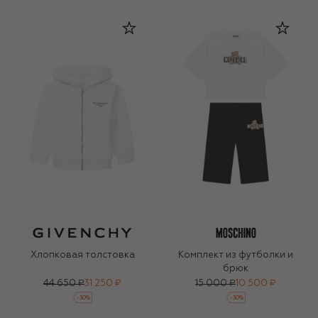
Хлопковая толстовка
Комплект из футболки и
брюк
44 650 ₽
31 250 ₽
15 000 ₽
10 500 ₽
-
30
%
-
30
%