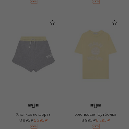
-
30
%
-
30
%
Хлопковые шорты
Хлопковая футболка
8 995 ₽
6 295 ₽
8 995 ₽
6 295 ₽
-
30
%
-
30
%