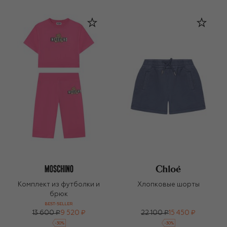
Комплект из футболки и
Хлопковые шорты
брюк
BEST-SELLER
13 600 ₽
9 520 ₽
22 100 ₽
15 450 ₽
-
30
%
-
30
%