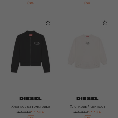
-
30
%
-
30
%
Хлопковая толстовка
Хлопковый свитшот
14 500 ₽
9 950 ₽
14 500 ₽
9 950 ₽
-
30
%
-
30
%