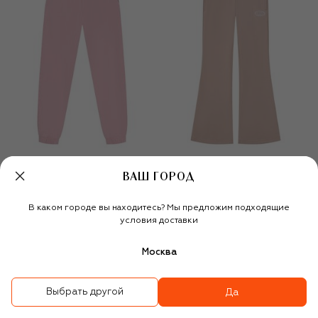
ВАШ ГОРОД
В каком городе вы находитесь? Мы предложим подходящие
Хлопковые джоггеры
Хлопковые брюки
условия доставки
22 200 ₽
15 550 ₽
14 500 ₽
9 950 ₽
-
30
%
-
30
%
Москва
Выбрать другой
Да