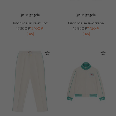
Хлопковый свитшот
Хлопковые джоггеры
17 300 ₽
12 100 ₽
15 950 ₽
11 150 ₽
-
30
%
-
30
%