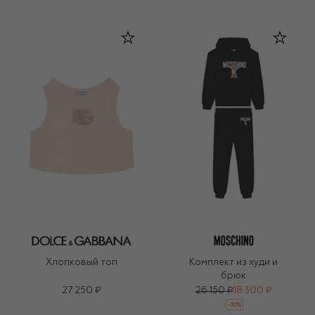
Хлопковый топ
Комплект из худи и
брюк
27 250 ₽
26 150 ₽
18 300 ₽
-
30
%