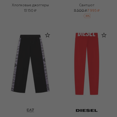
Хлопковые джоггеры
Свитшот
13 150 ₽
11 500 ₽
7 995 ₽
-
30
%