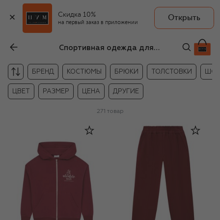
Скидка 10%
Открыть
на первый заказ в приложении
Спортивная одежда для девочек
БРЕНД
КОСТЮМЫ
БРЮКИ
ТОЛСТОВКИ
ШО
ЦВЕТ
РАЗМЕР
ЦЕНА
ДРУГИЕ
271
товар