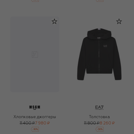
Хлопковые джоггеры
Толстовка
11 400 ₽
7 980 ₽
11 800 ₽
8 260 ₽
-
30
%
-
30
%