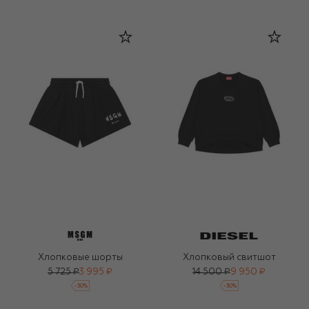
Хлопковые шорты
Хлопковый свитшот
5 725 ₽
3 995 ₽
14 500 ₽
9 950 ₽
-
30
%
-
30
%