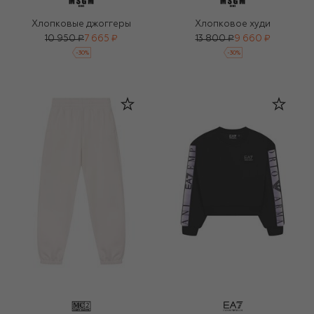
Хлопковые джоггеры
Хлопковое худи
10 950 ₽
7 665 ₽
13 800 ₽
9 660 ₽
-
30
%
-
30
%