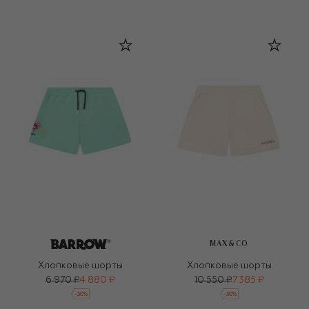
MAX&CO
Хлопковые шорты
Хлопковые шорты
6 970 ₽
4 880 ₽
10 550 ₽
7 385 ₽
-
30
%
-
30
%