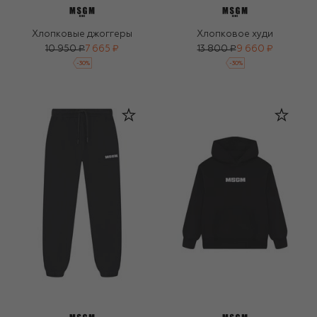
Хлопковые джоггеры
Хлопковое худи
10 950 ₽
7 665 ₽
13 800 ₽
9 660 ₽
-
30
%
-
30
%