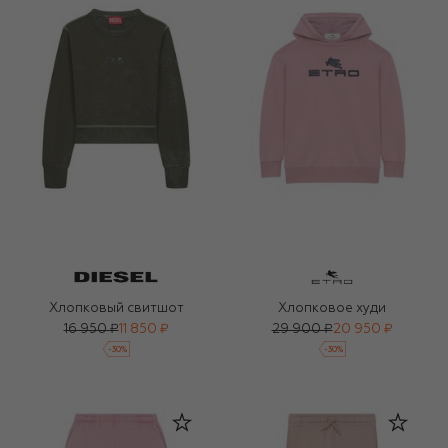
Хлопковый свитшот
Хлопковое худи
16 950 ₽
11 850 ₽
29 900 ₽
20 950 ₽
-
30
%
-
30
%