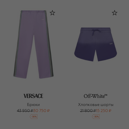
Брюки
Хлопковые шорты
43 950 ₽
30 750 ₽
21 800 ₽
15 250 ₽
-
30
%
-
30
%