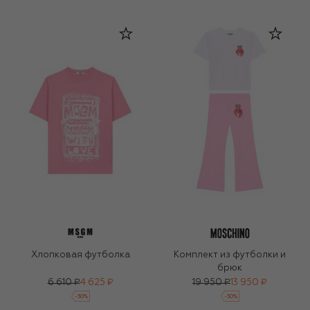
Хлопковая футболка
Комплект из футболки и
брюк
6 610 ₽
4 625 ₽
19 950 ₽
13 950 ₽
-
30
%
-
30
%