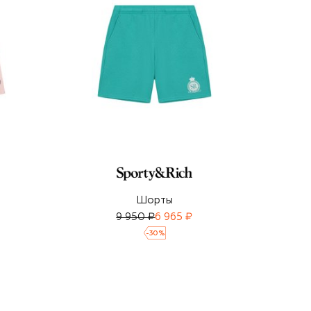
Шорты
9 950 ₽
6 965 ₽
-
30
%