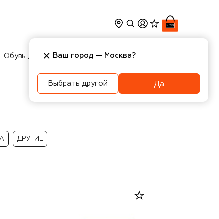
Ваш город —
Москва
?
Обувь для мальчиков
Игрушки
Аксесcуары
Выбрать другой
Да
А
ДРУГИЕ