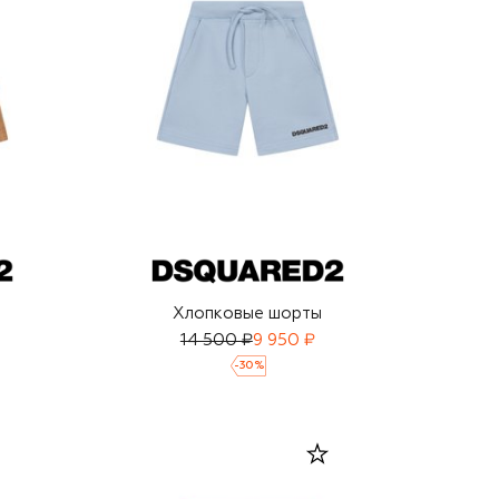
Хлопковые шорты
14 500 ₽
9 950 ₽
-
30
%