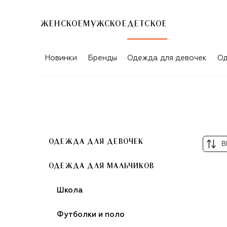
ЖЕНСКОЕ
МУЖСКОЕ
ДЕТСКОЕ
УНИСЕКС ШОРТЫ ДЛЯ ДЕТЕЙ
Новинки
Бренды
Одежда для девочек
Од
ОДЕЖДА ДЛЯ ДЕВОЧЕК
В
ОДЕЖДА ДЛЯ МАЛЬЧИКОВ
Школа
Футболки и поло