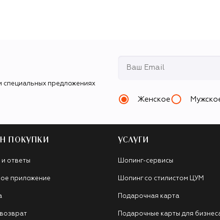
и специальных предложениях
Женское
Мужско
Н ПОКУПКИ
УСЛУГИ
 и ответы
Шопинг-сервисы
ое приложение
Шопинг со стилистом ЦУМ
а
Подарочная карта
 возврат
Подарочные карты для бизнес