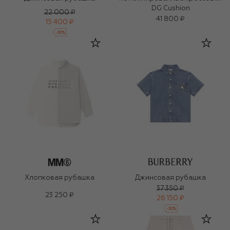
DG Cushion
22 000 ₽
41 800 ₽
15 400 ₽
-
30
%
Хлопковая рубашка
Джинсовая рубашка
37 350 ₽
23 250 ₽
26 150 ₽
-
30
%