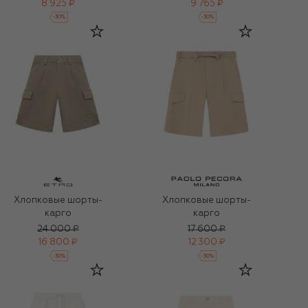
8 925 ₽
9 765 ₽
-
30
%
-
30
%
Хлопковые шорты-
Хлопковые шорты-
карго
карго
24 000 ₽
17 600 ₽
16 800 ₽
12 300 ₽
-
30
%
-
30
%