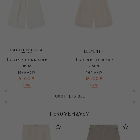
ELEVENTY
Шорты из вискозы и
Шорты из хлопка и
льна
льна
13 600 ₽
18 150 ₽
9 520 ₽
12 700 ₽
-
30
%
-
30
%
СМОТРЕТЬ ВСЕ
РЕКОМЕНДУЕМ