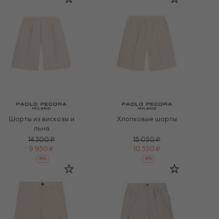
Шорты из вискозы и
Хлопковые шорты
льна
14 300 ₽
15 050 ₽
9 950 ₽
10 550 ₽
-
30
%
-
30
%