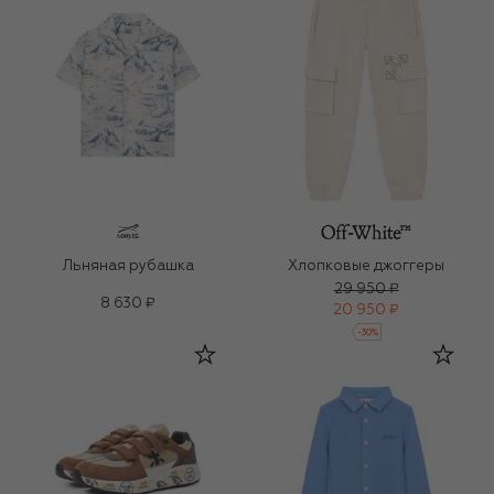
Льняная рубашка
Хлопковые джоггеры
29 950 ₽
8 630 ₽
20 950 ₽
-
30
%