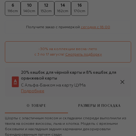
6
10
12
14
16
116cm
140cm
152cm
162cm
170cm
Получите заказ с примеркой
сегодня c 18:00
-30% на коллекции весна-лето 

с 3 по 17 августа!
Смотреть подборку
20% кешбэк для чёрной карты и 8% кешбэк для
оранжевой карты
С Альфа-Банком на карту ЦУМа
Подробнее
О ТОВАРЕ
РАЗМЕРЫ И ПОСАДКА
Шорты с эластичным поясом и складками спереди выполнили из
твила на основе вискозы, льна и хлопка. Модель с врезными
боковыми и накладным задним карманами декорировали
брендированным патчем сзади.