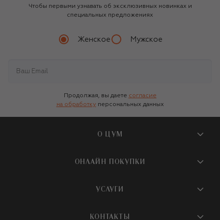
Чтобы первыми узнавать об эксклюзивных новинках и
специальных предложениях
Женское
Мужское
Продолжая, вы даете
согласие
на обработку
персональных данных
О ЦУМ
О магазине
ОНЛАЙН ПОКУПКИ
Новости и события
Вопросы и ответы
УСЛУГИ
Бутики и ПВЗ ЦУМ
Мобильное приложение
Контакты
Шопинг-сервисы
КОНТАКТЫ
Доставка