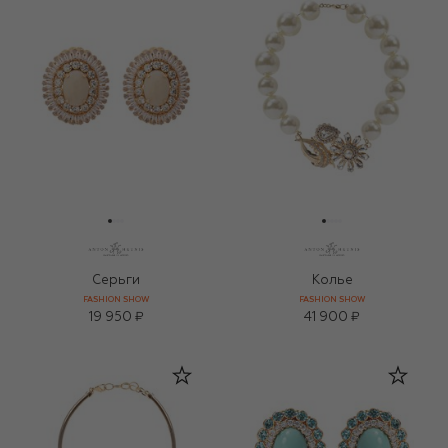
Серьги
Колье
FASHION SHOW
FASHION SHOW
19 950 ₽
41 900 ₽