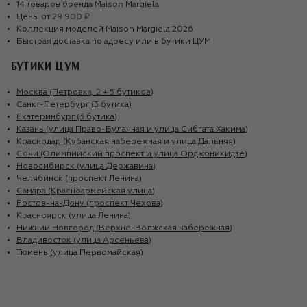
14
товаров
бренда
Maison Margiela
Цены от
29 900 ₽
Коллекция моделей
Maison Margiela
2026
Быстрая доставка по адресу или в бутики ЦУМ
БУТИКИ ЦУМ
Москва (Петровка, 2 + 5 бутиков)
Санкт-Петербург (3 бутика)
Екатеринбург (3 бутика)
Казань (улица Право-Булачная и улица Сибгата Хакима)
Краснодар (Кубанская набережная и улица Дальняя)
Сочи (Олимпийский проспект и улица Орджоникидзе)
Новосибирск (улица Державина)
Челябинск (проспект Ленина)
Самара (Красноармейская улица)
Ростов-на-Дону (проспект Чехова)
Красноярск (улица Ленина)
Нижний Новгород (Верхне-Волжская набережная)
Владивосток (улица Арсеньева)
Тюмень (улица Первомайская)