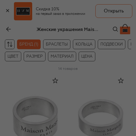
Скидка 10%
Открыть
на первый заказ в приложении
Женские украшения Maison Margiela
БРЕНД (1)
БРАСЛЕТЫ
КОЛЬЦА
ПОДВЕСКИ
М
ЦВЕТ
РАЗМЕР
МАТЕРИАЛ
ЦЕНА
14
товаров