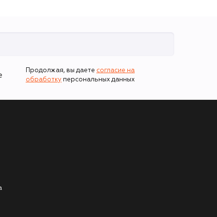
Продолжая, вы даете
согласие на
е
обработку
персональных данных
а