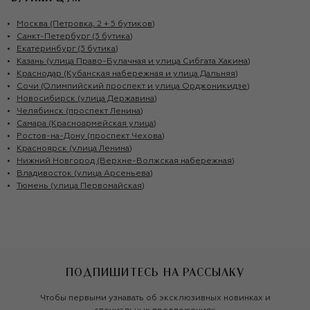
Москва (Петровка, 2 + 5 бутиков)
Санкт-Петербург (3 бутика)
Екатеринбург (3 бутика)
Казань (улица Право-Булачная и улица Сибгата Хакима)
Краснодар (Кубанская набережная и улица Дальняя)
Сочи (Олимпийский проспект и улица Орджоникидзе)
Новосибирск (улица Державина)
Челябинск (проспект Ленина)
Самара (Красноармейская улица)
Ростов-на-Дону (проспект Чехова)
Красноярск (улица Ленина)
Нижний Новгород (Верхне-Волжская набережная)
Владивосток (улица Арсеньева)
Тюмень (улица Первомайская)
ПОДПИШИТЕСЬ НА РАССЫЛКУ
Чтобы первыми узнавать об эксклюзивных новинках и