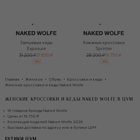
Замшевые кеды
Кожаные кроссовки
Exposure
Sprinter
31 200 ₽
21 850 ₽
28 200 ₽
19 750 ₽
-
30
%
-
30
%
Главная
Женское
Обувь
Кроссовки и кеды
Женские кроссовки и кеды Naked Wolfe
ЖЕНСКИЕ КРОССОВКИ И КЕДЫ NAKED WOLFE
В ЦУМ
16
товаров
бренда
Naked Wolfe
Цены от
19 750 ₽
Коллекция моделей
Naked Wolfe
2026
Быстрая доставка по адресу или в бутики ЦУМ
БУТИКИ ЦУМ