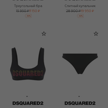
Треугольный бра
Слитный купальник
15 950 ₽
11 150 ₽
28 900 ₽
19 950 ₽
-
30
%
-
30
%