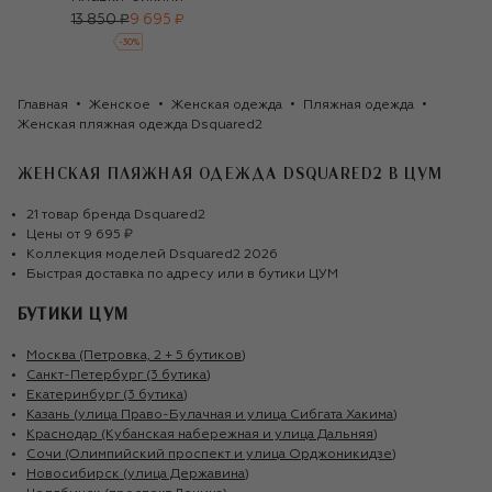
13 850 ₽
9 695 ₽
-
30
%
Главная
Женское
Женская одежда
Пляжная одежда
Женская пляжная одежда Dsquared2
ЖЕНСКАЯ ПЛЯЖНАЯ ОДЕЖДА DSQUARED2
В ЦУМ
21
товар
бренда
Dsquared2
Цены от
9 695 ₽
Коллекция моделей
Dsquared2
2026
Быстрая доставка по адресу или в бутики ЦУМ
БУТИКИ ЦУМ
Москва (Петровка, 2 + 5 бутиков)
Санкт-Петербург (3 бутика)
Екатеринбург (3 бутика)
Казань (улица Право-Булачная и улица Сибгата Хакима)
Краснодар (Кубанская набережная и улица Дальняя)
Сочи (Олимпийский проспект и улица Орджоникидзе)
Новосибирск (улица Державина)