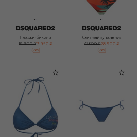
Плавки-бикини
Слитный купальник
19 900 ₽
13 950 ₽
41 300 ₽
28 900 ₽
-
30
%
-
30
%