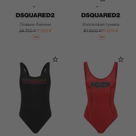
Плавки-бикини
Хлопковая туника
24 750 ₽
17 350 ₽
87 600 ₽
61 300 ₽
-
30
%
-
30
%