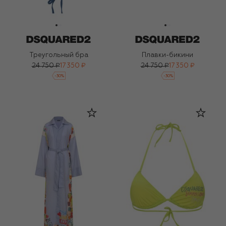
Треугольный бра
Плавки-бикини
24 750 ₽
17 350 ₽
24 750 ₽
17 350 ₽
-
30
%
-
30
%