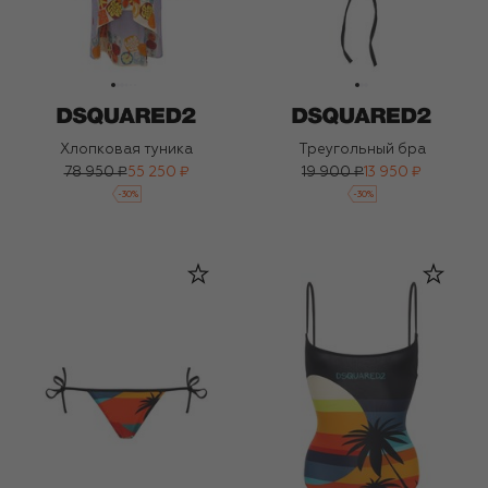
Хлопковая туника
Треугольный бра
78 950 ₽
55 250 ₽
19 900 ₽
13 950 ₽
-
30
%
-
30
%