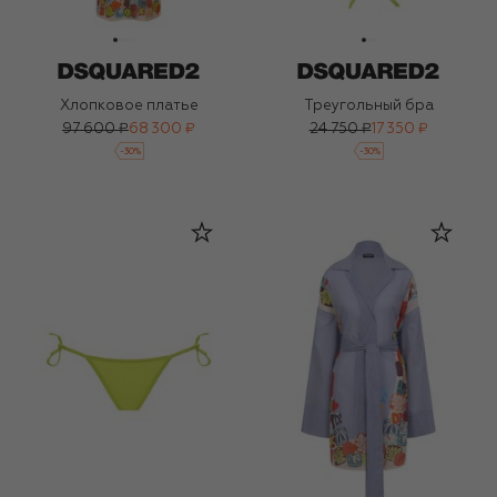
Хлопковое платье
Треугольный бра
97 600 ₽
68 300 ₽
24 750 ₽
17 350 ₽
-
30
%
-
30
%