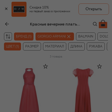
Скидка 10%
Открыть
на первый заказ в приложении
Красные вечерние платья Giorgio Armani
БРЕНД (1)
GIORGIO ARMANI
BALMAIN
DOLCE
ЦВЕТ (1)
РАЗМЕР
МАТЕРИАЛ
ДЛИНА
РУКАВА
Ц
3
товара