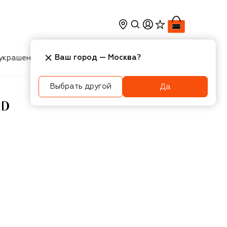
Ваш город —
Москва
?
украшения
Косметика
Интерьер
Новости
Выбрать другой
Да
ED