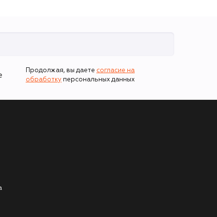
Продолжая, вы даете
согласие на
е
обработку
персональных данных
а