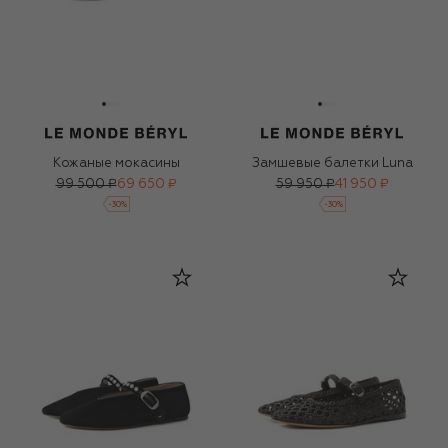
Кожаные мокасины
Замшевые балетки Luna
99 500 ₽
69 650 ₽
59 950 ₽
41 950 ₽
-
30
%
-
30
%