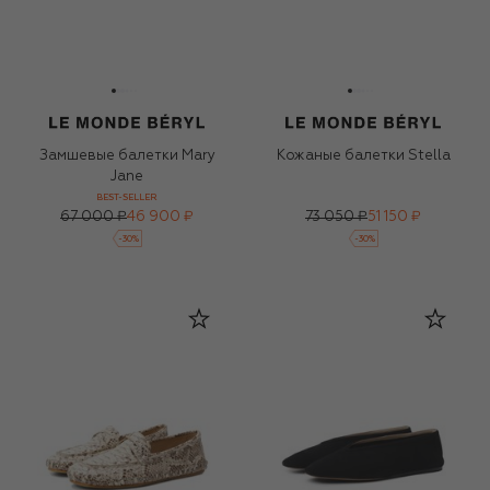
Замшевые балетки Mary
Кожаные балетки Stella
Jane
BEST-SELLER
67 000 ₽
46 900 ₽
73 050 ₽
51 150 ₽
-
30
%
-
30
%