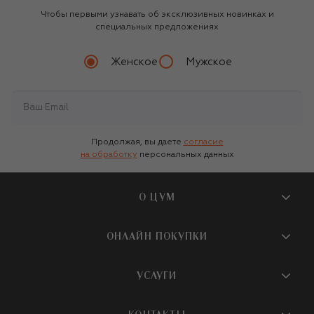
Чтобы первыми узнавать об эксклюзивных новинках и
специальных предложениях
Женское
Мужское
Продолжая, вы даете
согласие
на обработку
персональных данных
О ЦУМ
О магазине
ОНЛАЙН ПОКУПКИ
Новости и события
Вопросы и ответы
УСЛУГИ
Бутики и ПВЗ ЦУМ
Мобильное приложение
Контакты
Шопинг-сервисы