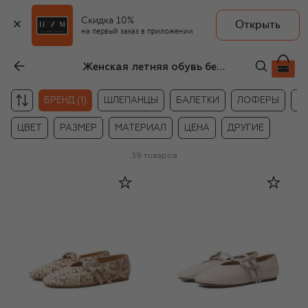
Скидка 10%
Открыть
на первый заказ в приложении
Женская летняя обувь без каблука Le Monde Beryl
БРЕНД (1)
ШЛЕПАНЦЫ
БАЛЕТКИ
ЛОФЕРЫ
М
ЦВЕТ
РАЗМЕР
МАТЕРИАЛ
ЦЕНА
ДРУГИЕ
39
товаров