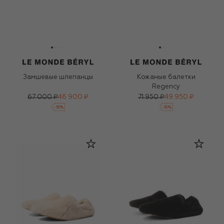
Замшевые шлепанцы
Кожаные балетки
Regency
67 000 ₽
46 900 ₽
71 950 ₽
49 950 ₽
-
30
%
-
30
%