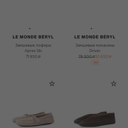
Замшевые лоферы
Замшевые мокасины
Apres Ski
Driver
71 950 ₽
79 500 ₽
55 650 ₽
-
30
%