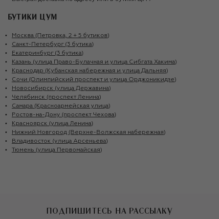
БУТИКИ ЦУМ
Москва (Петровка, 2 + 5 бутиков)
Санкт-Петербург (3 бутика)
Екатеринбург (3 бутика)
Казань (улица Право-Булачная и улица Сибгата Хакима)
Краснодар (Кубанская набережная и улица Дальняя)
Сочи (Олимпийский проспект и улица Орджоникидзе)
Новосибирск (улица Державина)
Челябинск (проспект Ленина)
Самара (Красноармейская улица)
Ростов-на-Дону (проспект Чехова)
Красноярск (улица Ленина)
Нижний Новгород (Верхне-Волжская набережная)
Владивосток (улица Арсеньева)
Тюмень (улица Первомайская)
ПОДПИШИТЕСЬ НА РАССЫЛКУ