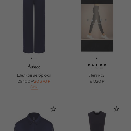
Шелковые брюки
Легинсы
29 100 ₽
20 370 ₽
8 820 ₽
-
30
%