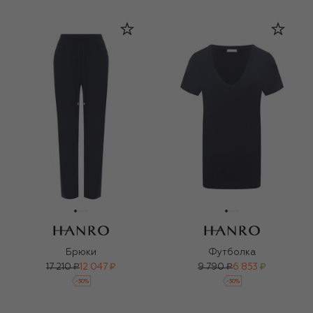
Брюки
Футболка
17 210 ₽
12 047 ₽
9 790 ₽
6 853 ₽
-
30
%
-
30
%