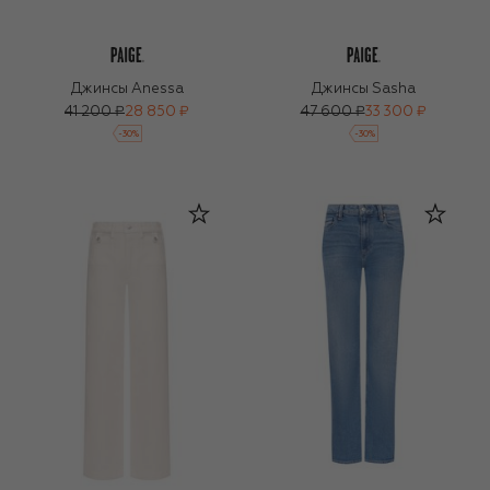
Джинсы Anessa
Джинсы Sasha
41 200 ₽
28 850 ₽
47 600 ₽
33 300 ₽
-
30
%
-
30
%