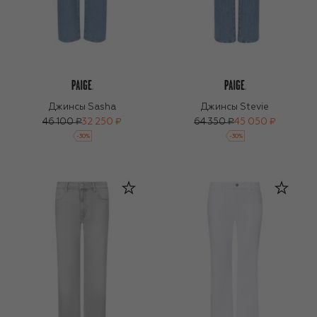
Джинсы Sasha
Джинсы Stevie
46 100 ₽
32 250 ₽
64 350 ₽
45 050 ₽
-
30
%
-
30
%