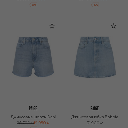
-
30
%
-
30
%
Джинсовые шорты Dani
Джинсовая юбка Bobbie
28 700 ₽
19 950 ₽
31 900 ₽