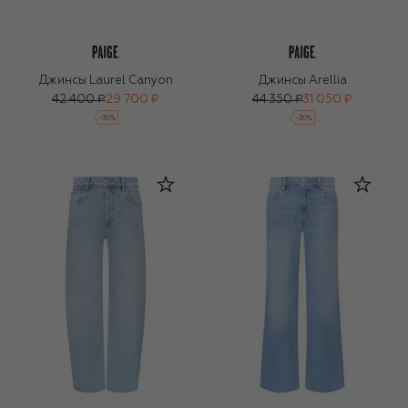
Джинсы Laurel Canyon
Джинсы Arellia
42 400 ₽
29 700 ₽
44 350 ₽
31 050 ₽
-
30
%
-
30
%