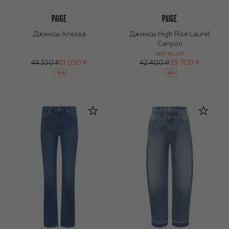
Джинсы Anessa
Джинсы High Rise Laurel
Canyon
BEST-SELLER
44 350 ₽
31 050 ₽
42 400 ₽
29 700 ₽
-
30
%
-
30
%