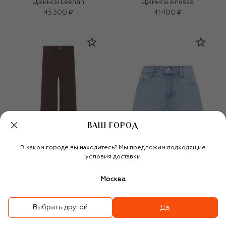
Джинсы Leenah
Джинсы Anessa
45 300 ₽
41 400 ₽
ВАШ ГОРОД
В каком городе вы находитесь? Мы предложим подходящие
условия доставки
Москва
Джинсы Anessa
Джинсовые шорты
Выбрать другой
Да
Dylan
42 050 ₽
29 950 ₽