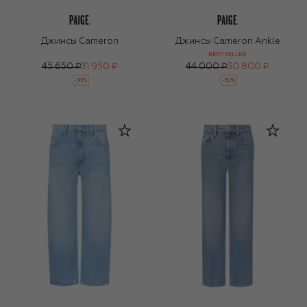
Джинсы Cameron
Джинсы Cameron Ankle
BEST-SELLER
45 650 ₽
31 950 ₽
44 000 ₽
30 800 ₽
-
30
%
-
30
%