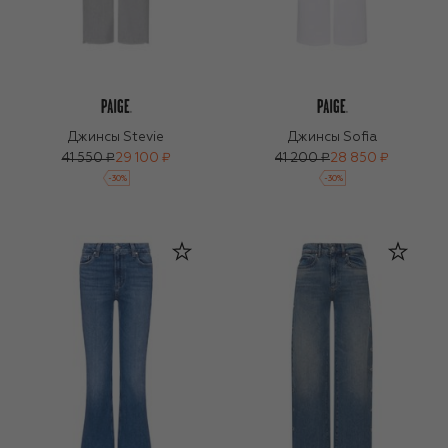
Джинсы Stevie
Джинсы Sofia
41 550 ₽
29 100 ₽
41 200 ₽
28 850 ₽
-
30
%
-
30
%