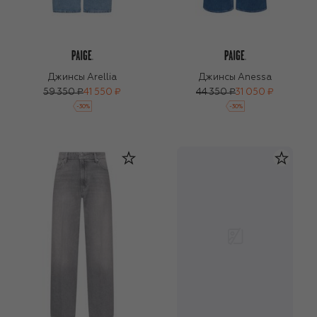
Джинсы Arellia
Джинсы Anessa
59 350 ₽
41 550 ₽
44 350 ₽
31 050 ₽
-
30
%
-
30
%